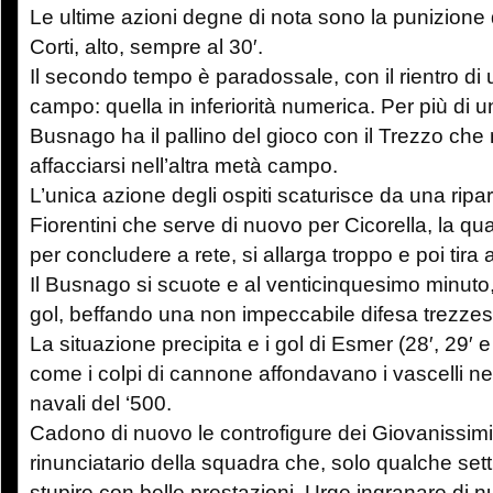
Le ultime azioni degne di nota sono la punizione di
Corti, alto, sempre al 30′.
Il secondo tempo è paradossale, con il rientro di
campo: quella in inferiorità numerica. Per più di un
Busnago ha il pallino del gioco con il Trezzo che
affacciarsi nell’altra metà campo.
L’unica azione degli ospiti scaturisce da una rip
Fiorentini che serve di nuovo per Cicorella, la qu
per concludere a rete, si allarga troppo e poi tira a
Il Busnago si scuote e al venticinquesimo minuto,
gol, beffando una non impeccabile difesa trezzese.
La situazione precipita e i gol di Esmer (28′, 29′ 
come i colpi di cannone affondavano i vascelli nel
navali del ‘500.
Cadono di nuovo le controfigure dei Giovanissimi,
rinunciatario della squadra che, solo qualche set
stupire con belle prestazioni. Urge ingranare di 