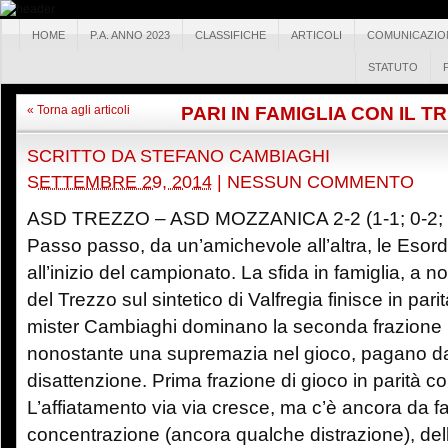
HOME
P.A. ANNO 2023
CLASSIFICHE
ARTICOLI
COMUNICAZIO
STATUTO
PARI IN FAMIGLIA CON IL T
« Torna agli articoli
SCRITTO DA
STEFANO CAMBIAGHI
SETTEMBRE 29, 2014
|
NESSUN COMMENTO
ASD TREZZO – ASD MOZZANICA 2-2 (1-1; 0-2; 
Passo passo, da un’amichevole all’altra, le Esord
all’inizio del campionato. La sfida in famiglia, a n
del Trezzo sul sintetico di Valfregia finisce in pari
mister Cambiaghi dominano la seconda frazione 
nonostante una supremazia nel gioco, pagano d
disattenzione. Prima frazione di gioco in parità co
L’affiatamento via via cresce, ma c’è ancora da fa
concentrazione (ancora qualche distrazione), dell