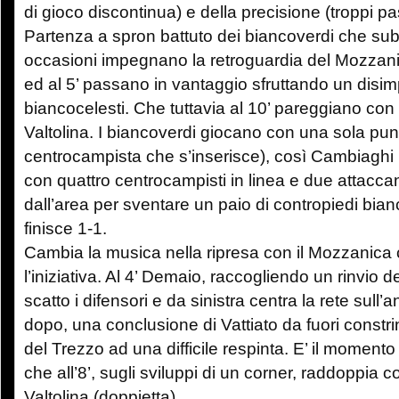
di gioco discontinua) e della precisione (troppi pa
Partenza a spron battuto dei biancoverdi che subi
occasioni impegnano la retroguardia del Mozzani
ed al 5’ passano in vantaggio sfruttando un disim
biancocelesti. Che tuttavia al 10’ pareggiano con
Valtolina. I biancoverdi giocano con una sola punt
centrocampista che s’inserisce), così Cambiaghi 
con quattro centrocampisti in linea e due attacca
dall’area per sventare un paio di contropiedi bianc
finisce 1-1.
Cambia la musica nella ripresa con il Mozzanica
l’iniziativa. Al 4’ Demaio, raccogliendo un rinvio de
scatto i difensori e da sinistra centra la rete sull
dopo, una conclusione di Vattiato da fuori constr
del Trezzo ad una difficile respinta. E’ il moment
che all’8’, sugli sviluppi di un corner, raddoppia c
Valtolina (doppietta).