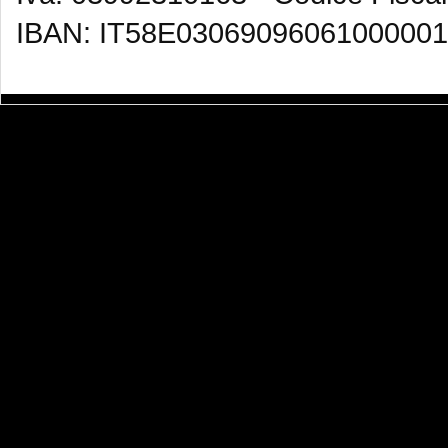
IBAN: IT58E03069096061000001