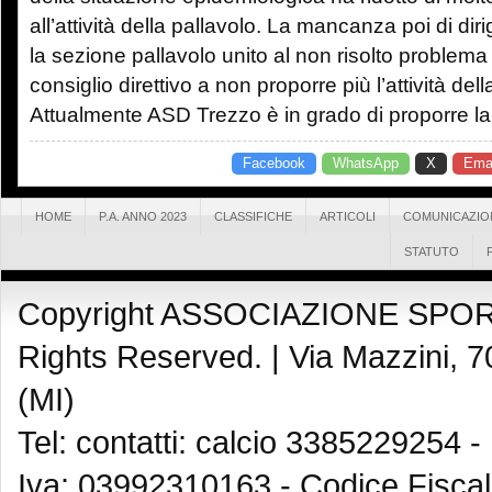
all’attività della pallavolo. La mancanza poi di diri
la sezione pallavolo unito al non risolto problema p
consiglio direttivo a non proporre più l’attività dell
Attualmente ASD Trezzo è in grado di proporre la s
Facebook
WhatsApp
X
Emai
HOME
P.A. ANNO 2023
CLASSIFICHE
ARTICOLI
COMUNICAZIO
STATUTO
Copyright ASSOCIAZIONE SPOR
Rights Reserved. |
Via Mazzini, 7
(MI)
Tel: contatti: calcio 3385229254 -
Iva: 03992310163 - Codice Fisca