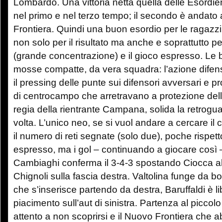
Lombardo. Una vittoria netta quella delle Esordie
nel primo e nel terzo tempo; il secondo è andato 
Frontiera. Quindi una buon esordio per le ragazz
non solo per il risultato ma anche e soprattutto pe
(grande concentrazione) e il gioco espresso. Le 
mosse compatte, da vera squadra: l’azione difen
il pressing delle punte sui difensori avversari e 
di centrocampo che arretravano a protezione dell
regia della rientrante Campana, solida la retrogu
volta. L’unico neo, se si vuol andare a cercare il 
il numero di reti segnate (solo due), poche rispett
espresso, ma i gol – continuando a giocare così 
Cambiaghi conferma il 3-4-3 spostando Ciocca al 
Chignoli sulla fascia destra. Valtolina funge da 
che s’inserisce partendo da destra, Baruffaldi è l
piacimento sull’aut di sinistra. Partenza al piccol
attento a non scoprirsi e il Nuovo Frontiera che 