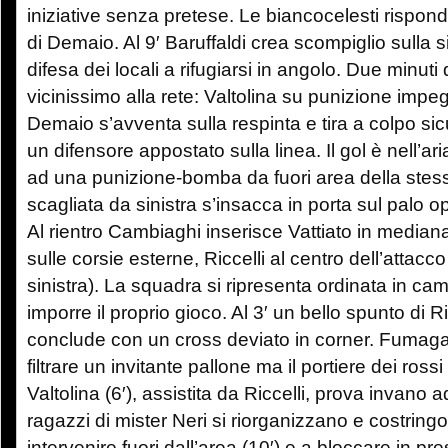
iniziative senza pretese. Le biancocelesti rispon
di Demaio. Al 9′ Baruffaldi crea scompiglio sulla s
difesa dei locali a rifugiarsi in angolo. Due minut
vicinissimo alla rete: Valtolina su punizione imp
Demaio s’avventa sulla respinta e tira a colpo sic
un difensore appostato sulla linea. Il gol è nell’ari
ad una punizione-bomba da fuori area della stessa
scagliata da sinistra s’insacca in porta sul palo o
Al rientro Cambiaghi inserisce Vattiato in median
sulle corsie esterne, Riccelli al centro dell’attacco
sinistra). La squadra si ripresenta ordinata in c
imporre il proprio gioco. Al 3′ un bello spunto di Ri
conclude con un cross deviato in corner. Fumagalli
filtrare un invitante pallone ma il portiere dei ros
Valtolina (6′), assistita da Riccelli, prova invano a
ragazzi di mister Neri si riorganizzano e costrin
intervenire fuori dall’area (10′) e a bloccare in pre