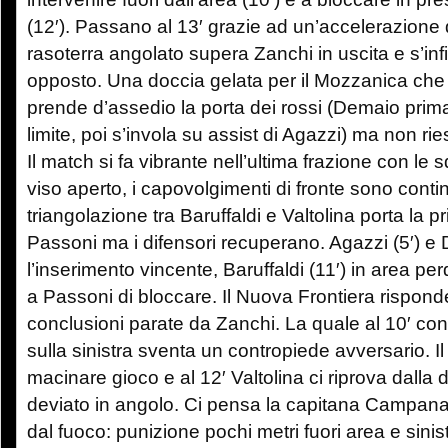
(12′). Passano al 13′ grazie ad un’accelerazione di 
rasoterra angolato supera Zanchi in uscita e s’infi
opposto. Una doccia gelata per il Mozzanica che n
prende d’assedio la porta dei rossi (Demaio prim
limite, poi s’invola su assist di Agazzi) ma non ries
Il match si fa vibrante nell’ultima frazione con l
viso aperto, i capovolgimenti di fronte sono contin
triangolazione tra Baruffaldi e Valtolina porta la p
Passoni ma i difensori recuperano. Agazzi (5′) e
l’inserimento vincente, Baruffaldi (11′) in area p
a Passoni di bloccare. Il Nuova Frontiera rispond
conclusioni parate da Zanchi. La quale al 10′ co
sulla sinistra sventa un contropiede avversario. 
macinare gioco e al 12′ Valtolina ci riprova dalla d
deviato in angolo. Ci pensa la capitana Campana 
dal fuoco: punizione pochi metri fuori area e sinis