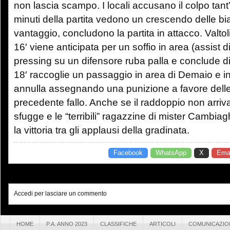
non lascia scampo. I locali accusano il colpo tant’
minuti della partita vedono un crescendo delle bia
vantaggio, concludono la partita in attacco. Valtol
16′ viene anticipata per un soffio in area (assist 
pressing su un difensore ruba palla e conclude di 
18′ raccoglie un passaggio in area di Demaio e in
annulla assegnando una punizione a favore dell
precedente fallo. Anche se il raddoppio non arriv
sfugge e le “terribili” ragazzine di mister Cambia
la vittoria tra gli applausi della gradinata.
Facebook
WhatsApp
X
Emai
Accedi per lasciare un commento
HOME
P.A. ANNO 2023
CLASSIFICHE
ARTICOLI
COMUNICAZIO