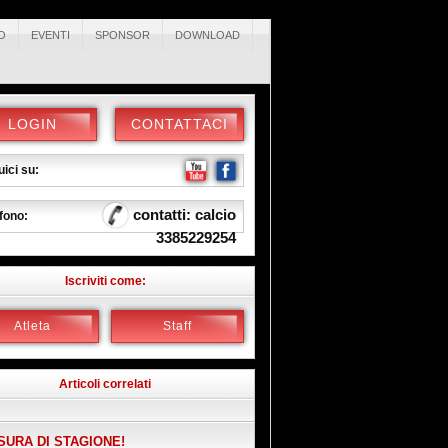
O
EVENTI
SPONSOR
DOWNLOAD
LOGIN
CONTATTACI
ici su:
contatti: calcio
fono:
3385229254
Iscriviti come:
Atleta
Staff
Articoli correlati
SURA DI STAGIONE!