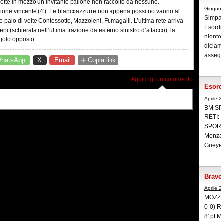
mette in mezzo un invitante pallone non raccolto da nessuno.
Giugno
usione vincente (4′). Le biancoazzurre non appena possono vanno al
Simpat
ro paio di volte Contessotto, Mazzoleni, Fumagalli. L’ultima rete arriva
Esordi
ni (schierata nell’ultima frazione da esterno sinistro d’attacco): la
niente
angolo opposto
diciam
assegn
+
hatsApp
X
Email
Copia link
Aggiungi un commento
Esord
Aprile 
BM SP
RETI: 
SPORTI
Monzan
Gueye,
Brave
Aprile 
MOZZA
0-0) R
8′ pt