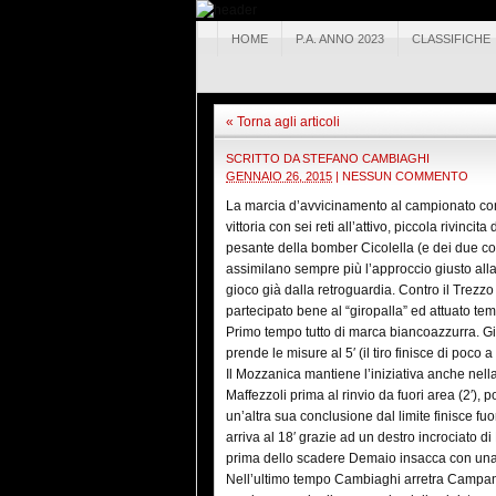
HOME
P.A. ANNO 2023
CLASSIFICHE
« Torna agli articoli
SCRITTO DA
STEFANO CAMBIAGHI
GENNAIO 26, 2015
|
NESSUN COMMENTO
La marcia d’avvicinamento al campionato cont
vittoria con sei reti all’attivo, piccola rivinci
pesante della bomber Cicolella (e dei due co
assimilano sempre più l’approccio giusto all
gioco già dalla retroguardia. Contro il Trezzo
partecipato bene al “giropalla” ed attuato tem
Primo tempo tutto di marca biancoazzurra. Già
prende le misure al 5′ (il tiro finisce di poco 
Il Mozzanica mantiene l’iniziativa anche nell
Maffezzoli prima al rinvio da fuori area (2′), 
un’altra sua conclusione dal limite finisce fu
arriva al 18′ grazie ad un destro incrociato di
prima dello scadere Demaio insacca con una bo
Nell’ultimo tempo Cambiaghi arretra Campana i