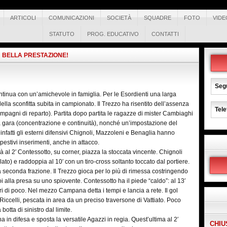
ARTICOLI
COMUNICAZIONI
SOCIETÀ
SQUADRE
FOTO
VIDE
STATUTO
PROG. EDUCATIVO
CONTATTI
BELLA PRESTAZIONE!
Segu
inua con un’amichevole in famiglia. Per le Esordienti una larga
ta della sconfitta subita in campionato. Il Trezzo ha risentito dell’assenza
Tele
mpagni di reparto). Partita dopo partita le ragazze di mister Cambiaghi
a gara (concentrazione e continuità), nonché un’impostazione del
 infatti gli esterni difensivi Chignoli, Mazzoleni e Benaglia hanno
pestivi inserimenti, anche in attacco.
 al 2′ Contessotto, su corner, piazza la stoccata vincente. Chignoli
a lato) e raddoppia al 10′ con un tiro-cross soltanto toccato dal portiere.
a seconda frazione. Il Trezzo gioca per lo più di rimessa costringendo
poi alla presa su uno spiovente. Contessotto ha il piede “caldo”: al 13′
ori di poco. Nel mezzo Campana detta i tempi e lancia a rete. Il gol
 Riccelli, pescata in area da un preciso traversone di Vattiato. Poco
tta di sinistro dal limite.
n difesa e sposta la versatile Agazzi in regia. Quest’ultima al 2′
CHIU