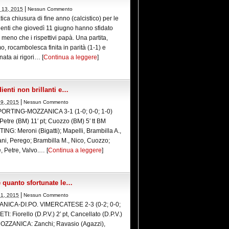
|
 13, 2015
Nessun Commento
ica chiusura di fine anno (calcistico) per le
enti che giovedì 11 giugno hanno sfidato
 meno che i rispettivi papà. Una partita,
o, rocambolesca finita in parità (1-1) e
ata ai rigori… [
Continua a leggere
]
ienti non brillanti e…
|
29, 2015
Nessun Commento
ORTING-MOZZANICA 3-1 (1-0; 0-0; 1-0)
Petre (BM) 11′ pt; Cuozzo (BM) 5′ tt BM
NG: Meroni (Bigatti); Mapelli, Brambilla A.,
i, Perego; Brambilla M., Nico, Cuozzo;
 Petre, Valvo.… [
Continua a leggere
]
 quanto sfortunate le…
|
21, 2015
Nessun Commento
NICA-DI.PO. VIMERCATESE 2-3 (0-2; 0-0;
ETI: Fiorello (D.P.V.) 2′ pt, Cancellato (D.P.V.)
 MOZZANICA: Zanchi; Ravasio (Agazzi),