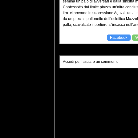
semina un paio di avversari e dalla sinistra 
Contessotto dal limite piazza un’altra concl
tiro: ci provano in successione Agazzi, un alt
da un preciso pallonetto dell’eclettica Mazzole
palla, scavalcato il portiere, s’insacca nell’
Facebook
W
Accedi per lasciare un commento