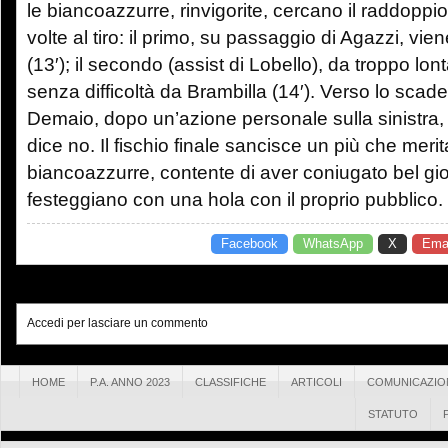
le biancoazzurre, rinvigorite, cercano il raddoppio
volte al tiro: il primo, su passaggio di Agazzi, vien
(13′); il secondo (assist di Lobello), da troppo lo
senza difficoltà da Brambilla (14′). Verso lo scad
Demaio, dopo un’azione personale sulla sinistra, m
dice no. Il fischio finale sancisce un più che meri
biancoazzurre, contente di aver coniugato bel gioc
festeggiano con una hola con il proprio pubblico.
Facebook
WhatsApp
X
Emai
Accedi per lasciare un commento
HOME
P.A. ANNO 2023
CLASSIFICHE
ARTICOLI
COMUNICAZIO
STATUTO