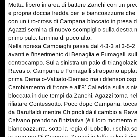
Motta, libero in area di battere Zanchi con un pre
e propria doccia fredda per le biancoazzurre che 
con un tiro-cross di Campana bloccato in presa da
Agazzi semina di nuovo scompiglio sulla destra ma
primo palo, termina di poco alto.
Nella ripresa Cambiaghi passa dal 4-3-3 al 3-5-2 c
avanti e l’inserimento di Benaglia e Fumagalli sul
centrocampo. Sulla sinistra un paio di triangolazio
Ravasio, Campana e Fumagalli strappano applaus
prima Demaio-Vattiato-Demaio ma i difensori ospiti
Cambiamento di fronte e all’8′ Calledda sulla sini
bloccata in due tempi da Zanchi. Agazzi torna nel
rifiatare Contessotto. Poco dopo Campana, toccat
da Baruffaldi mentre Chignoli dà il cambio a Ravas
Calvano prendono l’iniziativa (è il loro momento m
biancoazzurra, sotto la regia di Lobello, rischia solo
in area per Di Gregorio, Zanchi in tuffo salva il ri