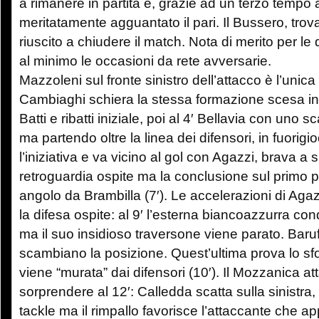
a rimanere in partita e, grazie ad un terzo temp
meritatamente agguantato il pari. Il Bussero, trov
riuscito a chiudere il match. Nota di merito per le
al minimo le occasioni da rete avversarie.
Mazzoleni sul fronte sinistro dell’attacco è l’unica 
Cambiaghi schiera la stessa formazione scesa 
Batti e ribatti iniziale, poi al 4′ Bellavia con uno 
ma partendo oltre la linea dei difensori, in fuorig
l’iniziativa e va vicino al gol con Agazzi, brava a 
retroguardia ospite ma la conclusione sul primo p
angolo da Brambilla (7′). Le accelerazioni di Ag
la difesa ospite: al 9′ l’esterna biancoazzurra con
ma il suo insidioso traversone viene parato. Baruf
scambiano la posizione. Quest’ultima prova lo s
viene “murata” dai difensori (10′). Il Mozzanica at
sorprendere al 12′: Calledda scatta sulla sinistra,
tackle ma il rimpallo favorisce l’attaccante che a