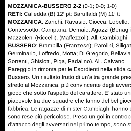
MOZZANICA-BUSSERO
2-2
(0-1; 0-0; 1-0)
RETI:
Calledda (B) 12′ pt; Baruffaldi (M) 11′ tt
MOZZANICA
: Zanchi; Ravasio, Ciocca, Lobello, 
Contessotto, Campana, Demaio; Agazzi (Benaglia),
Mazzoleni (Riccelli). (Maffezzoli). All. Cambiaghi
BUSSERO
: Brambilla (Franzese); Parolini, Siliga
Germinario, Loffredo, Motta; Di Gregorio, Bellavia
Sorrenti, Ghislotti, Piga, Padalino). All. Calvano
Pareggio in rimonta per le Esordienti nella sfida c
Bussero. Un risultato frutto di un’altra grande pr
stretto al Mozzanica, più convincente degli avvers
gioco che sotto l’aspetto del carattere. E’ stato 
piacevole tra due squadre che fanno del bel gioco
fabbrica. Le ragazze di mister Cambiaghi hanno c
sono rese più pericolose. Preso un gol in controp
d’attacco degli avversari nel primo tempo, sono s