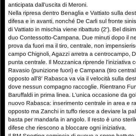
anticipata dall’uscita di Meroni.
Nella ripresa dentro Benaglia e Vattiato sulla dest
difesa e in avanti, nonché De Carli sul fronte sinis
di Vattiato in mischia viene ribattuto (2′). Bel dis
duo Contessotto-Campana. Due minuti dopo il ne
prova da fuori ma il tiro, centrale, non impensieri
campo Chignoli, Agazzi arretra a centrocampo, De
punta centrale. Il Mozzanica riprende l’iniziativa 
Ravasio (punizione fuori) e Campana (tiro centrale
opposto all’8′ Rabasca va via il velocità sulla des
dove nessun compagno raccoglie. Rientrano Fuma
Baruffaldi in prima linea. L’unica occasione da gol
nuovo Rabasca: inserimento centrale in area e ra
opposto ma Zanchi in tuffo riesce a deviare la pal
basta per mandarla in angolo. Il resto è uno sterile 
difese che riescono a bloccare ogni iniziativa.
Il BM Sporting comincia di nuovo a spron battuto e