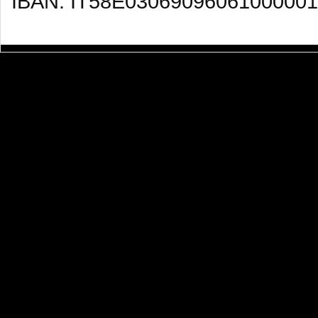
IBAN: IT58E03069096061000001