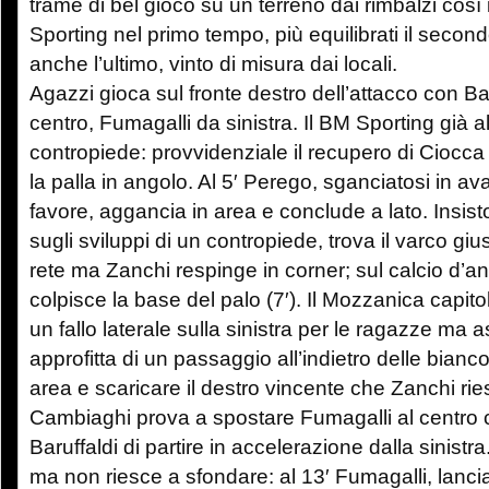
trame di bel gioco su un terreno dai rimbalzi così i
Sporting nel primo tempo, più equilibrati il secon
anche l’ultimo, vinto di misura dai locali.
Agazzi gioca sul fronte destro dell’attacco con Ba
centro, Fumagalli da sinistra. Il BM Sporting già al 
contropiede: provvidenziale il recupero di Ciocc
la palla in angolo. Al 5′ Perego, sganciatosi in a
favore, aggancia in area e conclude a lato. Insist
sugli sviluppi di un contropiede, trova il varco giu
rete ma Zanchi respinge in corner; sul calcio d’an
colpisce la base del palo (7′). Il Mozzanica capitola
un fallo laterale sulla sinistra per le ragazze ma a
approfitta di un passaggio all’indietro delle bianco
area e scaricare il destro vincente che Zanchi rie
Cambiaghi prova a spostare Fumagalli al centro
Baruffaldi di partire in accelerazione dalla sinistr
ma non riesce a sfondare: al 13′ Fumagalli, lanci