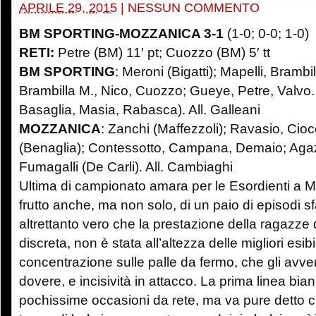
APRILE 29, 2015
|
NESSUN COMMENTO
BM SPORTING-MOZZANICA 3-1
(1-0; 0-0; 1-0)
RETI:
Petre (BM) 11′ pt; Cuozzo (BM) 5′ tt
BM SPORTING
: Meroni (Bigatti); Mapelli, Bramb
Brambilla M., Nico, Cuozzo; Gueye, Petre, Valvo
Basaglia, Masia, Rabasca). All. Galleani
MOZZANICA
: Zanchi (Maffezzoli); Ravasio, Cioc
(Benaglia); Contessotto, Campana, Demaio; Agazzi
Fumagalli (De Carli). All. Cambiaghi
Ultima di campionato amara per le Esordienti a M
frutto anche, ma non solo, di un paio di episodi sf
altrettanto vero che la prestazione della ragazze
discreta, non è stata all’altezza delle migliori es
concentrazione sulle palle da fermo, che gli avver
dovere, e incisività in attacco. La prima linea bi
pochissime occasioni da rete, ma va pure detto ch