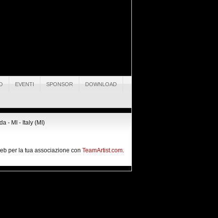
O
EVENTI
SPONSOR
DOWNLOAD
 - MI - Italy (MI)
 web per la tua associazione con
TeamArtist.com
.