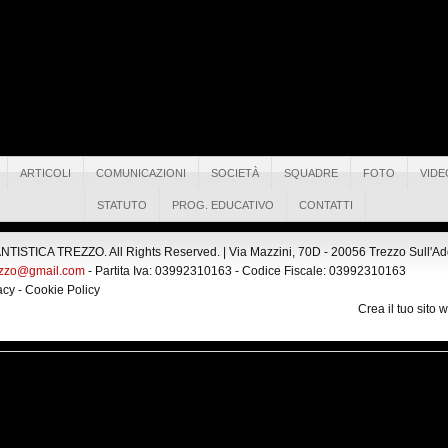
ARTICOLI
COMUNICAZIONI
SOCIETÀ
SQUADRE
FOTO
VIDE
STATUTO
PROG. EDUCATIVO
CONTATTI
ISTICA TREZZO. All Rights Reserved. |
Via Mazzini, 70D - 20056 Trezzo Sull'Adda
ezzo@gmail.com
- Partita Iva: 03992310163 - Codice Fiscale: 03992310163
acy
-
Cookie Policy
Crea il tuo sito