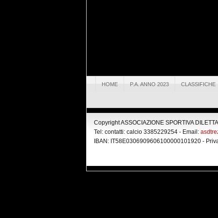
HOME
P.A. ANNO 2023
CLASSIFICHE
Copyright ASSOCIAZIONE SPORTIVA DILETTANT
Tel: contatti: calcio 3385229254 - Email:
asdtr
IBAN: IT58E0306909606100000101920 -
Priv