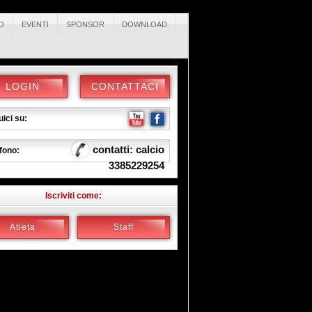
O
EVENTI
SPONSOR
DOWNLOAD
LOGIN
CONTATTACI
ici su:
contatti: calcio
fono:
3385229254
Iscriviti come:
Atleta
Staff