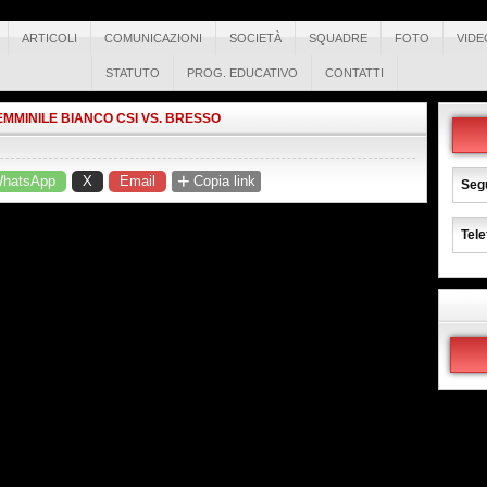
ARTICOLI
COMUNICAZIONI
SOCIETÀ
SQUADRE
FOTO
VIDE
STATUTO
PROG. EDUCATIVO
CONTATTI
EMMINILE BIANCO CSI VS. BRESSO
+
hatsApp
X
Email
Copia link
Segu
Tele