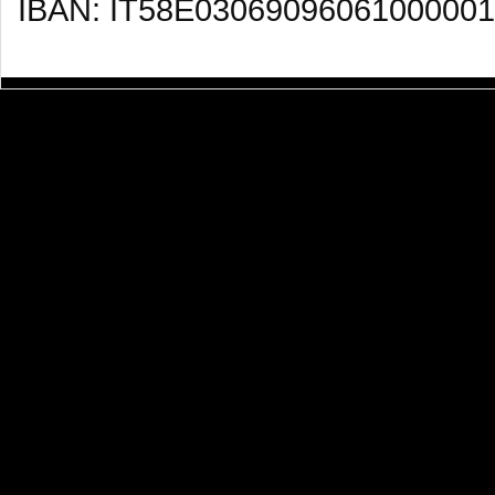
IBAN: IT58E03069096061000001