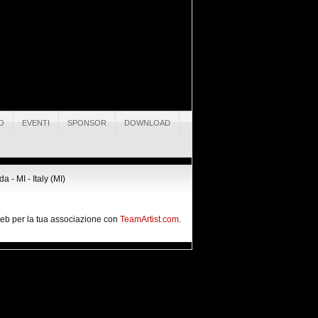
O
EVENTI
SPONSOR
DOWNLOAD
 - MI - Italy (MI)
 web per la tua associazione con
TeamArtist.com
.