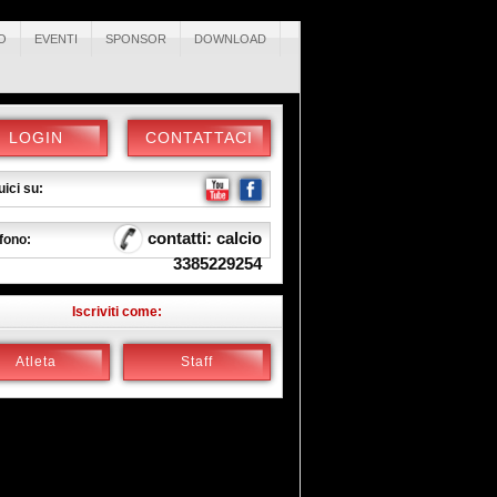
O
EVENTI
SPONSOR
DOWNLOAD
LOGIN
CONTATTACI
ici su:
contatti: calcio
fono:
3385229254
Iscriviti come:
Atleta
Staff