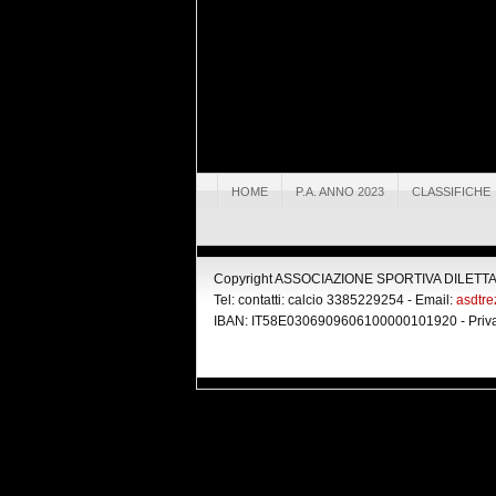
HOME
P.A. ANNO 2023
CLASSIFICHE
Copyright ASSOCIAZIONE SPORTIVA DILETTANT
Tel: contatti: calcio 3385229254 - Email:
asdtr
IBAN: IT58E0306909606100000101920 -
Priv