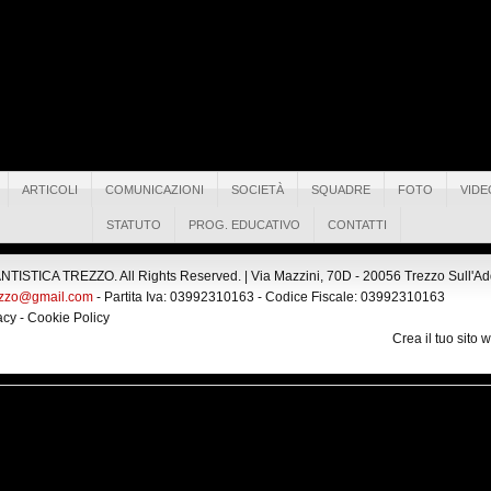
ARTICOLI
COMUNICAZIONI
SOCIETÀ
SQUADRE
FOTO
VIDE
STATUTO
PROG. EDUCATIVO
CONTATTI
ISTICA TREZZO. All Rights Reserved. |
Via Mazzini, 70D - 20056 Trezzo Sull'Adda
ezzo@gmail.com
- Partita Iva: 03992310163 - Codice Fiscale: 03992310163
acy
-
Cookie Policy
Crea il tuo sito