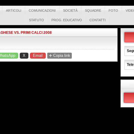
ARTICOLI
COMUNICAZIONI
SOCIETÀ
SQUADRE
FOTO
VIDE
STATUTO
PROG. EDUCATIVO
CONTATTI
HESE VS. PRIMI CALCI 2008
Segu
+
hatsApp
X
Email
Copia link
Tele