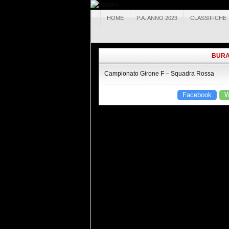
HOME
P.A. ANNO 2023
CLASSIFICHE
BURAG
Campionato Girone F – Squadra Rossa
Facebook
W