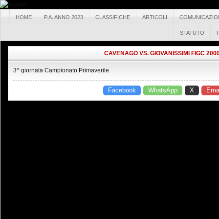
HOME
P.A. ANNO 2023
CLASSIFICHE
ARTICOLI
COMUNICAZIO
STATUTO
CAVENAGO VS. GIOVANISSIMI FIGC 2000
3^ giornata Campionato Primaverile
Facebook
WhatsApp
X
Emai