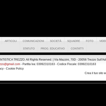
ARTICOLI
COMUNICAZIONI
SOCIETÀ
SQUADRE
FOTO
VIDE
STATUTO
PROG. EDUCATIVO
CONTATTI
ISTICA TREZZO. All Rights Reserved. |
Via Mazzini, 70D - 20056 Trezzo Sull'Adda
ezzo@gmail.com
- Partita Iva: 03992310163 - Codice Fiscale: 03992310163
acy
-
Cookie Policy
Crea il tuo sito