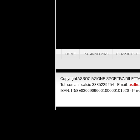
HOME
P.A. ANNO 2023
CLASSIFICHE
Copyright ASSOCIAZIONE SPORTIVA DILETTANT
Tel: contatti: calcio 3385229254 - Email:
asdtr
IBAN: IT58E0306909606100000101920 -
Priv