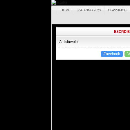
HOME
P.A. ANNO 2023
CLASSIFICHE
ESORDIE
Amichevole
Facebook
W