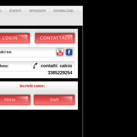
O
EVENTI
SPONSOR
DOWNLOAD
LOGIN
CONTATTACI
ici su:
contatti: calcio
fono:
3385229254
Iscriviti come:
Atleta
Staff