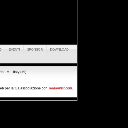
O
EVENTI
SPONSOR
DOWNLOAD
 - MI - Italy (MI)
 web per la tua associazione con
TeamArtist.com
.