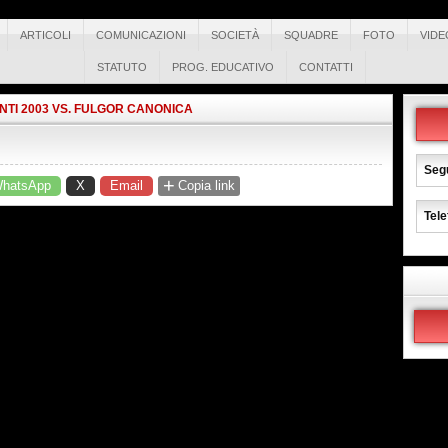
ARTICOLI
COMUNICAZIONI
SOCIETÀ
SQUADRE
FOTO
VIDE
STATUTO
PROG. EDUCATIVO
CONTATTI
NTI 2003 VS. FULGOR CANONICA
Segu
+
hatsApp
X
Email
Copia link
Tele