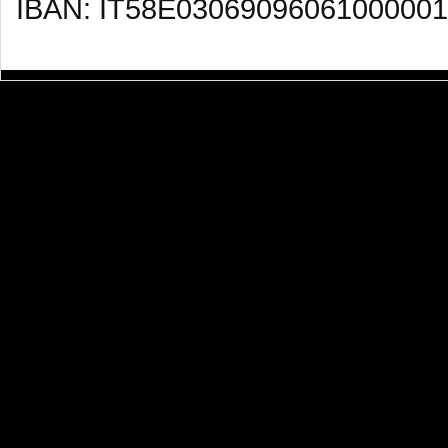
IBAN: IT58E03069096061000001