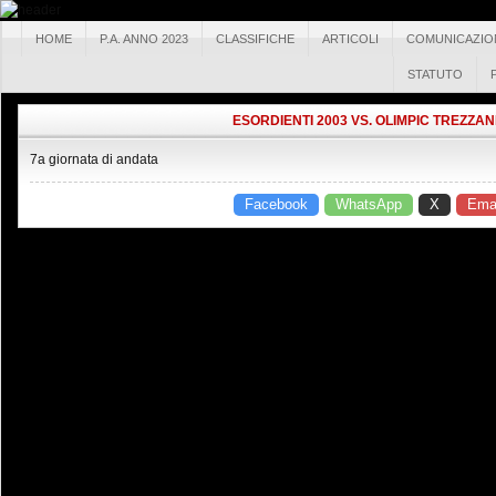
HOME
P.A. ANNO 2023
CLASSIFICHE
ARTICOLI
COMUNICAZIO
STATUTO
ESORDIENTI 2003 VS. OLIMPIC TREZZA
7a giornata di andata
Facebook
WhatsApp
X
Emai