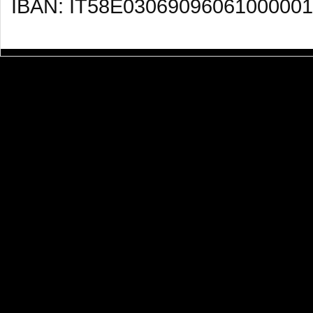
IBAN: IT58E03069096061000001