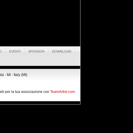
O
EVENTI
SPONSOR
DOWNLOAD
 - MI - Italy (MI)
 web per la tua associazione con
TeamArtist.com
.