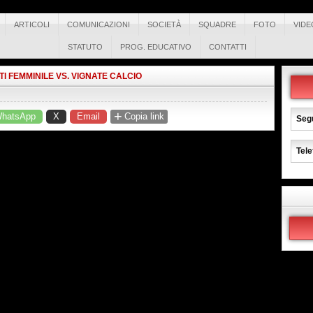
ARTICOLI
COMUNICAZIONI
SOCIETÀ
SQUADRE
FOTO
VIDE
STATUTO
PROG. EDUCATIVO
CONTATTI
I FEMMINILE VS. VIGNATE CALCIO
+
hatsApp
X
Email
Copia link
Segu
Tele