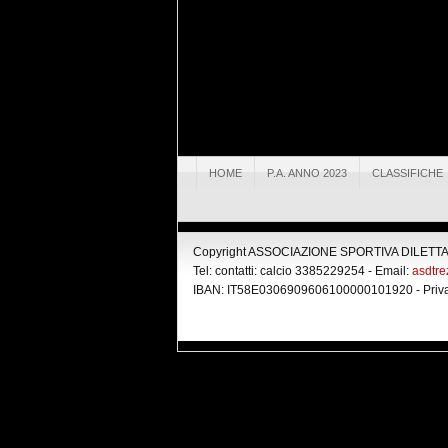
HOME
P.A. ANNO 2023
CLASSIFICHE
Copyright ASSOCIAZIONE SPORTIVA DILETTANT
Tel: contatti: calcio 3385229254 - Email:
asdtr
IBAN: IT58E0306909606100000101920 -
Priv