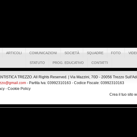
ARTICOLI
COMUNICAZIONI
SOCIETÀ
SQUADRE
FOTO
VIDE
STATUTO
PROG. EDUCATIVO
CONTATTI
ISTICA TREZZO. All Rights Reserved. |
Via Mazzini, 70D - 20056 Trezzo Sull'Adda
ezzo@gmail.com
- Partita Iva: 03992310163 - Codice Fiscale: 03992310163
acy
-
Cookie Policy
Crea il tuo sito