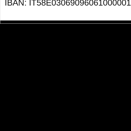
IBAN: IT58E03069096061000001