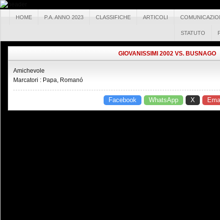
HOME
P.A. ANNO 2023
CLASSIFICHE
ARTICOLI
COMUNICAZIO
STATUTO
GIOVANISSIMI 2002 VS. BUSNAGO
Amichevole
Marcatori : Papa, Romanó
Facebook
WhatsApp
X
Emai