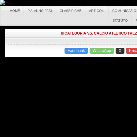
HOME
P.A. ANNO 2023
CLASSIFICHE
ARTICOLI
COMUNICAZIO
STATUTO
III CATEGORIA VS. CALCIO ATLETICO TRE
Facebook
WhatsApp
X
Emai