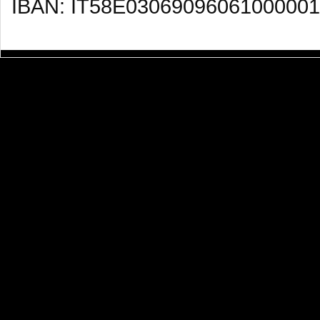
IBAN: IT58E03069096061000001