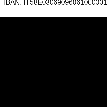
IBAN: IT58E03069096061000001