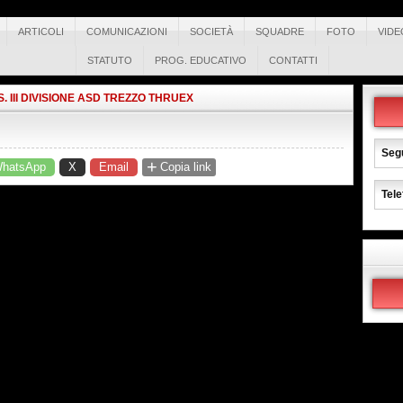
ARTICOLI
COMUNICAZIONI
SOCIETÀ
SQUADRE
FOTO
VIDE
STATUTO
PROG. EDUCATIVO
CONTATTI
S. III DIVISIONE ASD TREZZO THRUEX
Segu
+
hatsApp
X
Email
Copia link
Tele