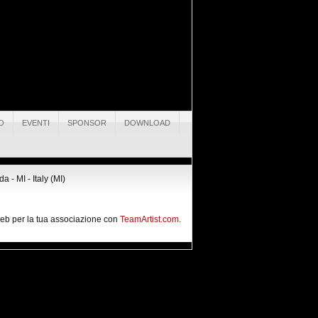
O
EVENTI
SPONSOR
DOWNLOAD
 - MI - Italy (MI)
 web per la tua associazione con
TeamArtist.com
.