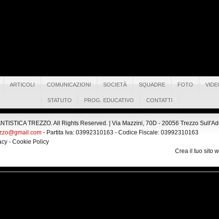
ARTICOLI
COMUNICAZIONI
SOCIETÀ
SQUADRE
FOTO
VIDE
STATUTO
PROG. EDUCATIVO
CONTATTI
ISTICA TREZZO. All Rights Reserved. |
Via Mazzini, 70D - 20056 Trezzo Sull'Adda
ezzo@gmail.com
- Partita Iva: 03992310163 - Codice Fiscale: 03992310163
acy
-
Cookie Policy
Crea il tuo sito