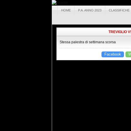
HOME
P.A. ANNO 2023
CLASSIFICHE
TREVIGLIO V
Stessa palestra di settimana scorsa
Facebook
W