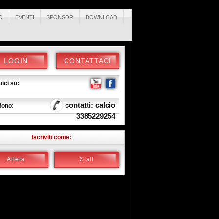
O
EVENTI
SPONSOR
DOWNLOAD
LOGIN
CONTATTACI
ici su:
contatti: calcio
fono:
3385229254
Iscriviti come:
Atleta
Staff