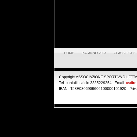
HOME
P.A. ANNO 2023
CLASSIFICHE
Copyright ASSOCIAZIONE SPORTIVA DILETTANT
Tel: contatti: calcio 3385229254 - Email:
asdtr
IBAN: IT58E0306909606100000101920 -
Priv