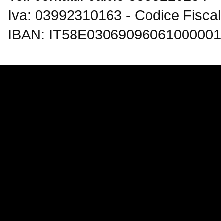
Iva: 03992310163 - Codice Fisca
IBAN: IT58E03069096061000001