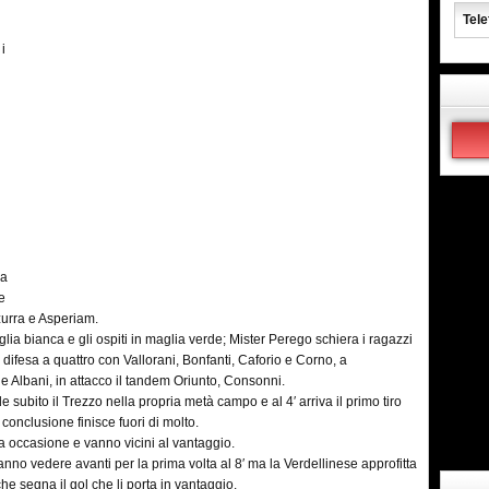
Tele
 i
ia
be
zzurra e Asperiam.
glia bianca e gli ospiti in maglia verde; Mister Perego schiera i ragazzi
, difesa a quattro con Vallorani, Bonfanti, Caforio e Corno, a
lbani, in attacco il tandem Oriunto, Consonni.
e subito il Trezzo nella propria metà campo e al 4′ arriva il primo tiro
conclusione finisce fuori di molto.
 occasione e vanno vicini al vantaggio.
i fanno vedere avanti per la prima volta al 8′ ma la Verdellinese approfitta
he segna il gol che li porta in vantaggio.