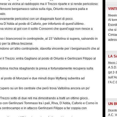
linese va vicina al raddoppio ma il Trezzo riparte e si rende pericoloso:
VINT
 difensore bergamasco salva sulla riga, Oriunto recupera palla e
palo.
Maggio
uovamente pericolosi con un diagonale fuori di poco.
Al tor
 D’Adda al posto di Caforio, per infortunio di quest’ulitimo.
Esord
a vicino al gol con il solito Consonni che quest’oggi non riesce a
che si
Cimian
o i biancorossi in contropiede, al 15′ Valtolina si supera, salvando in
adess
 per la difesa trezzese.
rendono un’altro contropiede, stavolta vincente per i bergamaschi che al
LA S
per il Trezzo: entra Gagliano al posto di Oriunto e Gerlinzani Filippo al
Marzo 
A.S.D
altolina rischia sbagliando la presa e fortunatamente recupera sulla
(pt 2
sull’A
a al posto di Monzani e due minuti dopo Myftaraj subentra ad
l’A.C.
recupero su un tiro centrale che però trova Valtolina ancora un po’
l Trezzo sotto di due reti ma dimostrando a tratti un ottimo gioco.
 con Gerlinzani Tommaso tra i pali, Riva, D’Adda, Caforio e Corno in
UN B
a centrocampo e in attacco Gerlinzani Filippo a far coppia con
Dicemb
A.C. V