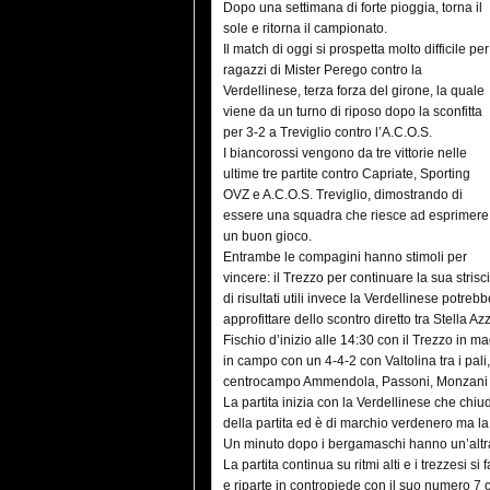
Dopo una settimana di forte pioggia, torna il
sole e ritorna il campionato.
Il match di oggi si prospetta molto difficile per
ragazzi di Mister Perego contro la
Verdellinese, terza forza del girone, la quale
viene da un turno di riposo dopo la sconfitta
per 3-2 a Treviglio contro l’A.C.O.S.
I biancorossi vengono da tre vittorie nelle
ultime tre partite contro Capriate, Sporting
OVZ e A.C.O.S. Treviglio, dimostrando di
essere una squadra che riesce ad esprimere
un buon gioco.
Entrambe le compagini hanno stimoli per
vincere: il Trezzo per continuare la sua strisc
di risultati utili invece la Verdellinese potreb
approfittare dello scontro diretto tra Stella A
Fischio d’inizio alle 14:30 con il Trezzo in ma
in campo con un 4-4-2 con Valtolina tra i pali
centrocampo Ammendola, Passoni, Monzani e A
La partita inizia con la Verdellinese che chiud
della partita ed è di marchio verdenero ma la 
Un minuto dopo i bergamaschi hanno un’altra
La partita continua su ritmi alti e i trezzesi s
e riparte in contropiede con il suo numero 7 c