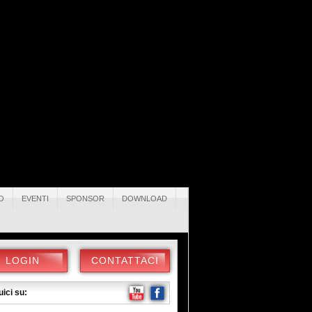
O
EVENTI
SPONSOR
DOWNLOAD
LOGIN
CONTATTACI
ici su: