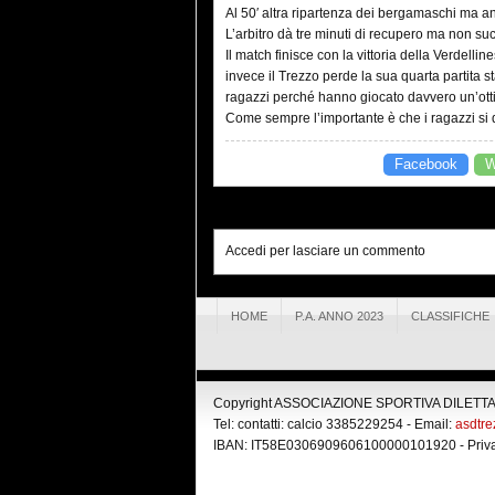
Al 50′ altra ripartenza dei bergamaschi ma a
L’arbitro dà tre minuti di recupero ma non su
Il match finisce con la vittoria della Verdell
invece il Trezzo perde la sua quarta partita 
ragazzi perché hanno giocato davvero un’otti
Come sempre l’importante è che i ragazzi si 
Facebook
W
Accedi per lasciare un commento
HOME
P.A. ANNO 2023
CLASSIFICHE
Copyright ASSOCIAZIONE SPORTIVA DILETTANT
Tel: contatti: calcio 3385229254 - Email:
asdtr
IBAN: IT58E0306909606100000101920 -
Priv