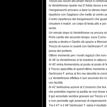
Trezzo più sicuro dei propri mezzi e cominci
la Verdellinese riparte ma D’Adda riesce a r
I bergamaschi provano a dare la stessa impron
ripartono con Gagliano che mette al centro per
Contro ripartenza dei bergamaschi che guada
chiudere il match: un colpo di testa alto e po
verde.
Un minuto dopo la Verdellinese va ancora vici
Primi cambi del secondo tempo: esce Corno per
sposta a destra e Gardin dà spazio a Monzan
Trezzo di nuovo in avanti con Gerlinzani F. c
presa del portiere.
Ottimo momento per i nostri ragazzi che non 
Al 38′ la Verdellinese si fa rivedere in attacco
Al 40′ entra Ammendola al posto al posto di M
Il Trezzo approfitta di quest’ottimo momento e 
Gerlinzani F. arriva al tiro ma stavolta la con
La Verdellinese effettua il suo secondo tiro 
con facilità.
Al 42′ bellissima azione di Consonni che tira in
che potrebbe riaprire la partita se non fosse st
Il gol annullato sembra gravare sul Trezzo e 
e non permette agli avversari di impensierire 
Tra il 47′ e il 48′ Gerlinzani T. salva il risulta