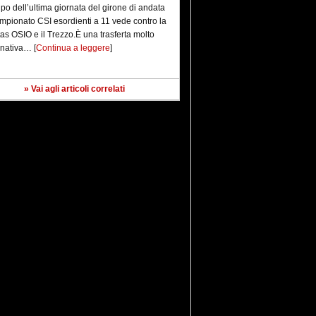
ipo dell’ultima giornata del girone di andata
mpionato CSI esordienti a 11 vede contro la
as OSIO e il Trezzo.È una trasferta molto
nativa… [
Continua a leggere
]
» Vai agli articoli correlati