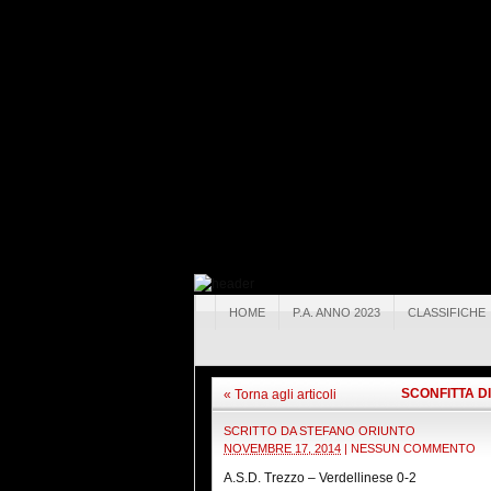
HOME
P.A. ANNO 2023
CLASSIFICHE
SCONFITTA D
« Torna agli articoli
SCRITTO DA
STEFANO ORIUNTO
NOVEMBRE 17, 2014
|
NESSUN COMMENTO
A.S.D. Trezzo – Verdellinese 0-2