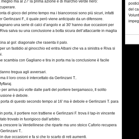
a meglio ma al 27′ la prima azione è di marchio verde nero:
postic
ecuperare.
del ca
ta di gioco del primo tempo ma i biancorossi sono più sicuri, infatti
Volunt
 Gerlinzani F., il quale però viene anticipato da un difensore.
impeg
gnano una serie di calci d’angolo e al 30′ hanno due occasioni per
i Riva salva su una conclusione a botta sicura dell’attaccante in maglia
na al gol: diagonale che rasenta il palo.
 un fastidio al ginocchio ed entra Albani che va a sinistra e Riva si
i.
he scambia con Gagliano e tira in porta ma la conclusione è facile
danno tregua agli avversari.
 ma il loro cross è intercettato da Gerlinzani T..
yftaraj.
per arriva più volte dalle parti del portiere bergamasco, Il solito
clusione è debole.
in porta di questo secondo tempo al 16′ ma è debole e Gerlinzani T. para
 porta, il portiere non trattiene e Gerlinzani F. trova il tap-in vincente
ato trovato in fuorigioco dall’arbitro.
fa crescere la Verdellinese che riparte ma uno stoico Caforio recupera
Gerlinzani T..
to in due occasioni e fa si che lo scarto di reti aumenti.