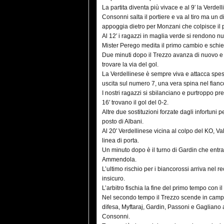
La partita diventa più vivace e al 9′ la Verdel
Consonni salta il portiere e va al tiro ma un
appoggia dietro per Monzani che colpisce il 
Al 12′ i ragazzi in maglia verde si rendono n
Mister Perego medita il primo cambio e schiera
Due minuti dopo il Trezzo avanza di nuovo e v
trovare la via del gol.
La Verdellinese è sempre viva e attacca spess
uscita sul numero 7, una vera spina nel fianco
I nostri ragazzi si sbilanciano e purtroppo p
16′ trovano il gol del 0-2.
Altre due sostituzioni forzate dagli infortuni 
posto di Albani.
Al 20′ Verdellinese vicina al colpo del KO, V
linea di porta.
Un minuto dopo è il turno di Gardin che entr
Ammendola.
L’ultimo rischio per i biancorossi arriva nel 
insicuro.
L’arbitro fischia la fine del primo tempo con i
Nel secondo tempo il Trezzo scende in campo
difesa, Myftaraj, Gardin, Passoni e Gagliano 
Consonni.