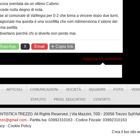
ncora sventata da un ottimo Caforio.
ccede nulla degno di nota.
inese al comunale di Valfregia per 0-2 che torna a vincere dopo due turni,
stagionale ma questa è una sconfitta che non ridimensiona il valore dei
ma partita.
divertano perché chi si diverte non perde mai.
+
hatsApp
X
Email
Copia link
Aggiungi un commento
ARTICOLI
COMUNICAZIONI
SOCIETÀ
SQUADRE
FOTO
VIDE
STATUTO
PROG. EDUCATIVO
CONTATTI
ISTICA TREZZO. All Rights Reserved. |
Via Mazzini, 70D - 20056 Trezzo Sull'Adda
ezzo@gmail.com
- Partita Iva: 03992310163 - Codice Fiscale: 03992310163
acy
-
Cookie Policy
Crea il tuo sito