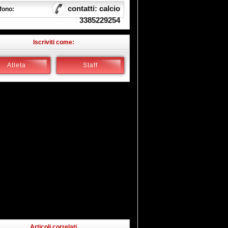
contatti: calcio
fono:
3385229254
Iscriviti come:
Atleta
Staff
Articoli correlati