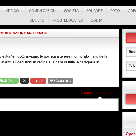
ARTICOLI
COMUNICAZIONI
SOCIETÀ
SQUADRE
FOTO
VIDE
STATUTO
PROG. EDUCATIVO
CONTATTI
MUNICAZIONE MALTEMPO
Segu
one Maltempo
Si invitano le società a tenere monitorato il sito della
entuali decisioni in ordine alle gare di tutte le categorie in
Tele
+
hatsApp
X
Email
Copia link
Aggiungi un commento
Open