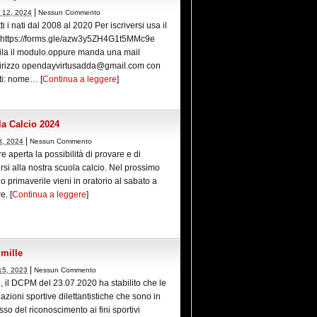
|
 12, 2024
Nessun Commento
tti i nati dal 2008 al 2020 Per iscriversi usa il
 https://forms.gle/azw3y5ZH4G1t5MMc9e
la il modulo.oppure manda una mail
ndirizzo opendayvirtusadda@gmail.com con
ti: nome… [
Continua a leggere
]
a Calcio 2024
|
8, 2024
Nessun Commento
 aperta la possibilità di provare e di
ersi alla nostra scuola calcio. Nel prossimo
o primaverile vieni in oratorio al sabato a
e. [
Continua a leggere
]
 mille
|
15, 2023
Nessun Commento
i, il DCPM del 23.07.2020 ha stabilito che le
azioni sportive dilettantistiche che sono in
so del riconoscimento ai fini sportivi