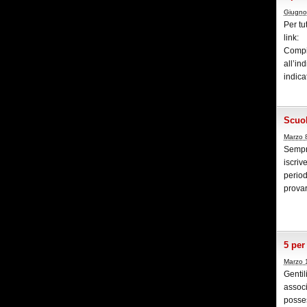
Giugno
Per tu
link:
Compi
all’i
indica
Scuol
Marzo 
Sempre
iscriv
period
provar
5 per
Marzo 
Gentil
associ
posses