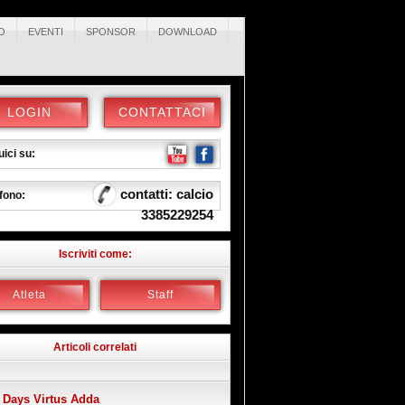
O
EVENTI
SPONSOR
DOWNLOAD
LOGIN
CONTATTACI
ici su:
contatti: calcio
fono:
3385229254
Iscriviti come:
Atleta
Staff
Articoli correlati
 Days Virtus Adda