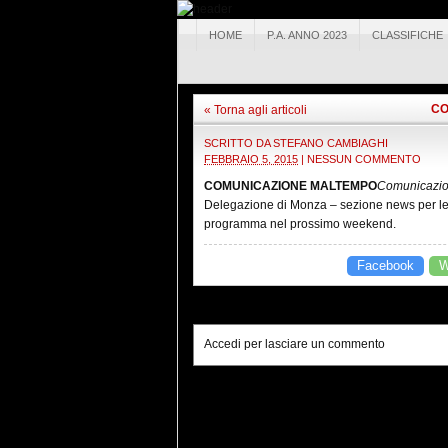
HOME
P.A. ANNO 2023
CLASSIFICHE
CO
« Torna agli articoli
SCRITTO DA
STEFANO CAMBIAGHI
FEBBRAIO 5, 2015
|
NESSUN COMMENTO
COMUNICAZIONE MALTEMPO
Comunicazi
Delegazione di Monza – sezione news per le ev
programma nel prossimo weekend.
Facebook
W
Accedi per lasciare un commento