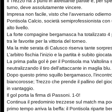
Il Trezzo ha 3 punti in altrettante partite e, per s
turno, deve assolutamente vincere.
Impresa non facile, visto che l’avversario odierno
Pontisola Calcio, società semiprofessionista con 
alto livello.
La forte compagine bergamasca ha totalizzato 4 p
tra le favorite per la vittoria del torneo.
Ma la mite serata di Calusco riserva tante sorpre
L’arbitro fischia l’inizio e la partita è subito giocat
La prima palla gol è per il Pontisola ma Valtolina 
neutralizzando il tiro dell’attaccante in maglia blu.
Dopo questo primo squillo bergamasco, l’incontro 
biancorosse; Trezzo che prende il pallino del gio
in vantaggio.
Il gol porta la firma di Passoni. 1-0!
Continua il predominio trezzese sul match ma poc
primo tempo arriva la beffa: il Pontisola riparte be