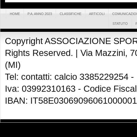
HOME
P.A. ANNO 2023
CLASSIFICHE
ARTICOLI
COMUNICAZIO
STATUTO
Copyright ASSOCIAZIONE SPOR
Rights Reserved. |
Via Mazzini, 7
(MI)
Tel: contatti: calcio 3385229254 -
Iva: 03992310163 - Codice Fisca
IBAN: IT58E03069096061000001