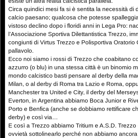
esiste un’altra realtà calcistica parallela.
Circa quindici mesi fa si è sentita la necessità di
calcio paesano; qualcosa che potesse spalleggiar
vistoso declino dopo i floridi anni in Lega Pro: n
l’Associazione Sportiva Dilettantistica Trezzo, im
congiunti di Virtus Trezzo e Polisportiva Oratorio
pallavolo.
Ecco noi siamo i rossi di Trezzo che coabitano con
azzurro (o blu) in una stessa città è un binomio m
mondo calcistico basti pensare al derby della mad
Milan, o al derby di Roma tra Lazio e Roma, oppur
Manchester tra United e City, il derby del Merseys
Everton, in Argentina abbiamo Boca Junior e River
Porto e Benfica (anche se dobbiamo rettificare c
derby) e così via…
E così a Trezzo abbiamo Tritium e A.S.D. Trezzo
ovvietà sottolinearlo perché non abbiamo ancora l