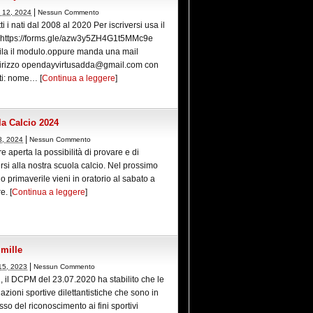
|
 12, 2024
Nessun Commento
tti i nati dal 2008 al 2020 Per iscriversi usa il
 https://forms.gle/azw3y5ZH4G1t5MMc9e
la il modulo.oppure manda una mail
ndirizzo opendayvirtusadda@gmail.com con
ti: nome… [
Continua a leggere
]
a Calcio 2024
|
8, 2024
Nessun Commento
 aperta la possibilità di provare e di
ersi alla nostra scuola calcio. Nel prossimo
o primaverile vieni in oratorio al sabato a
e. [
Continua a leggere
]
 mille
|
15, 2023
Nessun Commento
i, il DCPM del 23.07.2020 ha stabilito che le
azioni sportive dilettantistiche che sono in
so del riconoscimento ai fini sportivi