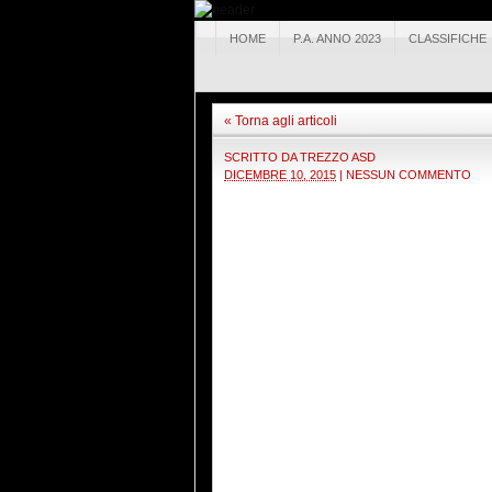
HOME
P.A. ANNO 2023
CLASSIFICHE
« Torna agli articoli
SCRITTO DA
TREZZO ASD
DICEMBRE 10, 2015
|
NESSUN COMMENTO