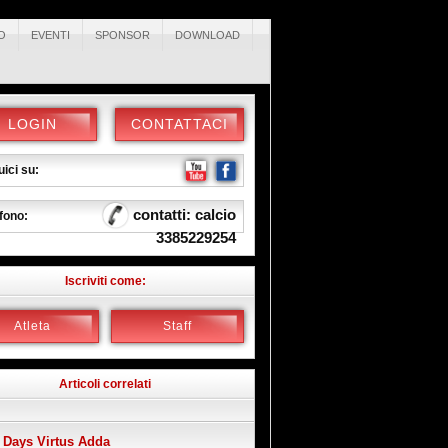
O
EVENTI
SPONSOR
DOWNLOAD
LOGIN
CONTATTACI
ici su:
contatti: calcio
fono:
3385229254
Iscriviti come:
Atleta
Staff
Articoli correlati
 Days Virtus Adda