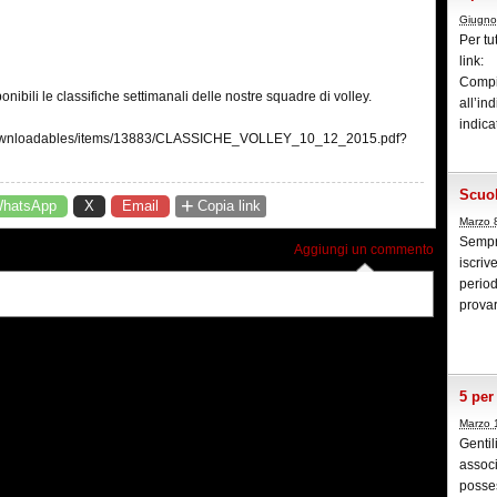
Giugno
Per tu
link:
Compi
ibili le classifiche settimanali delle nostre squadre di volley.
all’i
indica
downloadables/items/13883/CLASSICHE_VOLLEY_10_12_2015.pdf?
Scuol
+
hatsApp
X
Email
Copia link
Marzo 
Sempre
Aggiungi un commento
iscriv
period
provar
5 per
Marzo 
Gentil
associ
posses