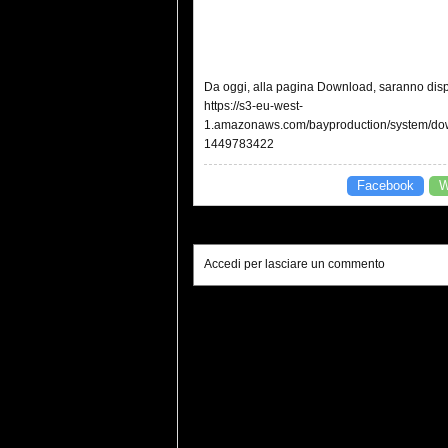
Da oggi, alla pagina Download, saranno dispon
https://s3-eu-west-
1.amazonaws.com/bayproduction/system/
1449783422
Facebook
W
Accedi per lasciare un commento