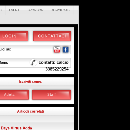
O
EVENTI
SPONSOR
DOWNLOAD
LOGIN
CONTATTACI
ici su:
contatti: calcio
fono:
3385229254
Iscriviti come:
Atleta
Staff
Articoli correlati
 Days Virtus Adda