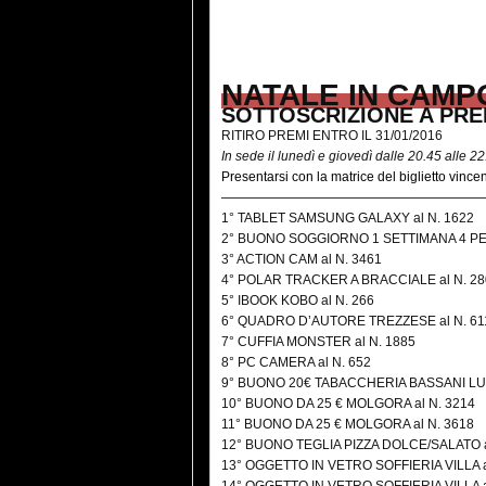
NATALE IN CAMP
SOTTOSCRIZIONE A PRE
RITIRO PREMI ENTRO IL 31/01/2016
In sede il lunedì e giovedì dalle 20.45 alle 2
Presentarsi con la matrice del biglietto vince
————————————————————
1° TABLET SAMSUNG GALAXY al N. 1622
2° BUONO SOGGIORNO 1 SETTIMANA 4 PE
3° ACTION CAM al N. 3461
4° POLAR TRACKER A BRACCIALE al N. 28
5° IBOOK KOBO al N. 266
6° QUADRO D’AUTORE TREZZESE al N. 61
7° CUFFIA MONSTER al N. 1885
8° PC CAMERA al N. 652
9° BUONO 20€ TABACCHERIA BASSANI LUC
10° BUONO DA 25 € MOLGORA al N. 3214
11° BUONO DA 25 € MOLGORA al N. 3618
12° BUONO TEGLIA PIZZA DOLCE/SALATO a
13° OGGETTO IN VETRO SOFFIERIA VILLA a