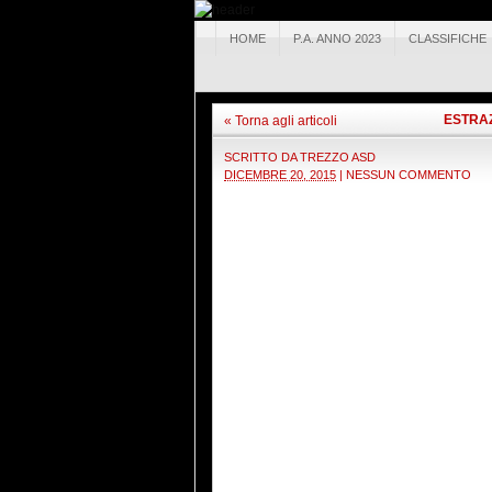
HOME
P.A. ANNO 2023
CLASSIFICHE
ESTRAZ
« Torna agli articoli
SCRITTO DA
TREZZO ASD
DICEMBRE 20, 2015
|
NESSUN COMMENTO