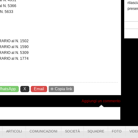
l N. 4951
rilasc
l N. 5366
presen
N. 5633
Band
Febbra
RARIO al N. 1502
La re
RARIO al N. 1590
Sport
RARIO al N. 5309
Codic
RARIO al N. 1774
dal: 
il: 22
a leg
6° To
+
hatsApp
X
Email
Copia link
Maggio
Da ma
Aggiungi un commento
presso
sull’A
quale,
parte
ARTICOLI
COMUNICAZIONI
SOCIETÀ
SQUADRE
FOTO
VIDE