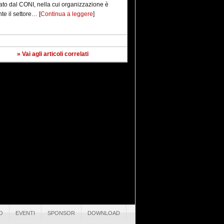
iato dal CONI, nella cui organizzazione è
te il settore… [
Continua a leggere
]
o Dote Sport anno sportivo…
» Vai agli articoli correlati
|
io 3, 2023
Nessun Commento
gione Lombardia ha pubblicato il Bando Dote
 anno sportivo 2022/2023.
e: RLAP2023030263 Domande
20/02/2023 ore 10:00 Scade
/03/2023 ore 16:00 Dote Sport è… [
Continua
gere
]
rneo Città di Trezzo
|
 5, 2022
Nessun Commento
rtedì 24 maggio a domenica 29 maggio,
 il campo dell’oratorio San Luigi di Trezzo
dda, si svolgerà il 6° Torneo Città di Trezzo, al
 con una serie di triangolari,
ciperanno… [
Continua a leggere
]
O
EVENTI
SPONSOR
DOWNLOAD