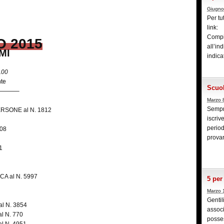
Giugno
Per tu
link:
Compi
O 2015
all’i
MI
indica
2.00
nte
Scuol
———–
Marzo 
Sempre
RSONE al N. 1812
iscriv
period
08
provar
1
A al N. 5997
5 per
Marzo 
Gentil
l N. 3854
associ
l N. 770
posses