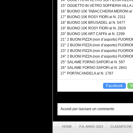
14° OGGETTO IN VETRO SOFFIERIA VILLA a
15° OGGETTO IN VETRO SOFFIERIA VILLA a
16° BUONO 10€ TABACCHERIA MERONI al 
17° BUONO 10€ ROSY FIORI al N. 2311
18° BUONO 10€ BRUSADEL al N. 5477
19° BUONO 10€ ROSY FIORI al N. 2829
20° BUONO 10€ ART CAFFè al N. 2299
21° 2 BUONI PIZZA (non d’asporto) FUORIO
22° 2 BUONI PIZZA (non d’asporto) FUORIO
23° 2 BUONI PIZZA (non d’asporto) FUORIO
24° 2 BUONI PIZZA (non d’asporto) FUORIO
25° SALAME FORNO SAPORI al N. 597
26° SALAME FORNO SAPORI al N. 2841
27° PORTACANDELA al N. 1787
Facebook
W
Accedi per lasciare un commento
HOME
P.A. ANNO 2023
CLASSIFICHE