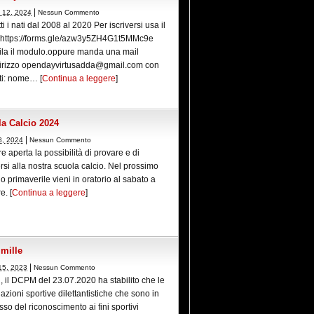
|
 12, 2024
Nessun Commento
tti i nati dal 2008 al 2020 Per iscriversi usa il
 https://forms.gle/azw3y5ZH4G1t5MMc9e
la il modulo.oppure manda una mail
ndirizzo opendayvirtusadda@gmail.com con
ti: nome… [
Continua a leggere
]
a Calcio 2024
|
8, 2024
Nessun Commento
 aperta la possibilità di provare e di
ersi alla nostra scuola calcio. Nel prossimo
o primaverile vieni in oratorio al sabato a
e. [
Continua a leggere
]
 mille
|
15, 2023
Nessun Commento
i, il DCPM del 23.07.2020 ha stabilito che le
azioni sportive dilettantistiche che sono in
so del riconoscimento ai fini sportivi