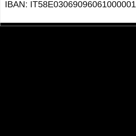
IBAN: IT58E03069096061000001