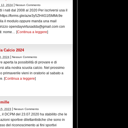
|
 12, 2024
Nessun Commento
tti i nati dal 2008 al 2020 Per iscriversi usa il
 https://forms.gle/azw3y5ZH4G1t5MMc9e
la il modulo.oppure manda una mail
ndirizzo opendayvirtusadda@gmail.com con
ti: nome… [
Continua a leggere
]
a Calcio 2024
|
8, 2024
Nessun Commento
 aperta la possibilità di provare e di
ersi alla nostra scuola calcio. Nel prossimo
o primaverile vieni in oratorio al sabato a
e. [
Continua a leggere
]
 mille
|
15, 2023
Nessun Commento
i, il DCPM del 23.07.2020 ha stabilito che le
azioni sportive dilettantistiche che sono in
so del riconoscimento ai fini sportivi