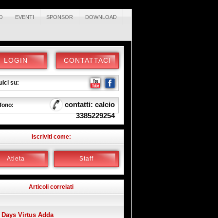
O
EVENTI
SPONSOR
DOWNLOAD
LOGIN
CONTATTACI
ici su:
contatti: calcio
fono:
3385229254
Iscriviti come:
Atleta
Staff
Articoli correlati
 Days Virtus Adda