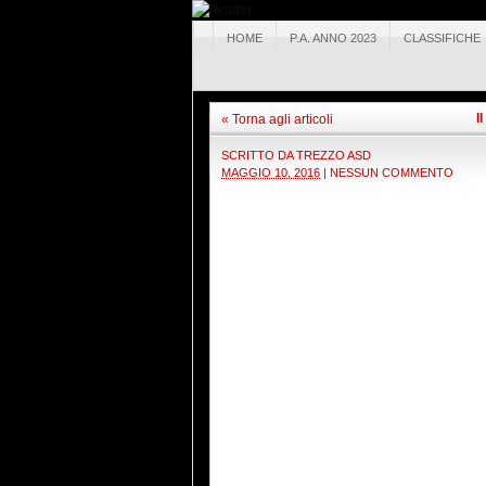
HOME
P.A. ANNO 2023
CLASSIFICHE
I
« Torna agli articoli
SCRITTO DA
TREZZO ASD
MAGGIO 10, 2016
|
NESSUN COMMENTO