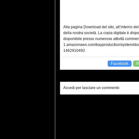
Alla pagina Download del sito, all’interno del
della nostra società. La copia digitale è disp
disponibile presso numerose attività commercia
1.amazonaws.com/bayproduction/system/dow
1462910492
Facebook
W
Accedi per lasciare un commento