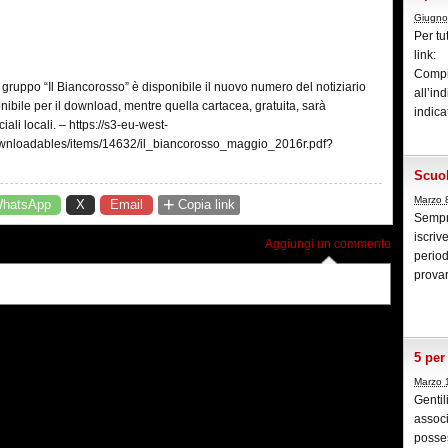
Giugno
Per tu
link:
Compi
 gruppo “Il Biancorosso” è disponibile il nuovo numero del notiziario
all’i
onibile per il download, mentre quella cartacea, gratuita, sarà
indica
li locali. – https://s3-eu-west-
nloadables/items/14632/il_biancorosso_maggio_2016r.pdf?
Scuol
+
Marzo 
hatsApp
X
Email
Copia link
Sempre
iscriv
Aggiungi un commento
period
provar
5 per
Marzo 
Gentil
associ
posses