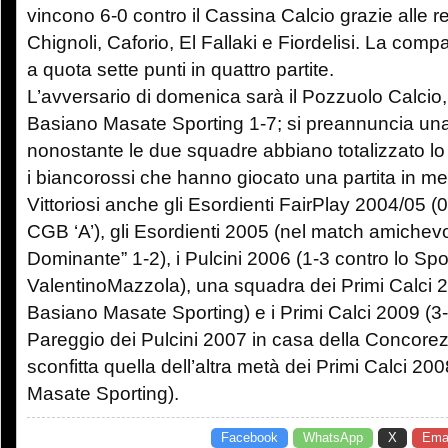
vincono 6-0 contro il Cassina Calcio grazie alle ret
Chignoli, Caforio, El Fallaki e Fiordelisi. La com
a quota sette punti in quattro partite.
L’avversario di domenica sarà il Pozzuolo Calcio,
Basiano Masate Sporting 1-7; si preannuncia una 
nonostante le due squadre abbiano totalizzato 
i biancorossi che hanno giocato una partita in m
Vittoriosi anche gli Esordienti FairPlay 2004/05 (0
CGB ‘A’), gli Esordienti 2005 (nel match amichev
Dominante” 1-2), i Pulcini 2006 (1-3 contro lo Spo
ValentinoMazzola), una squadra dei Primi Calci 20
Basiano Masate Sporting) e i Primi Calci 2009 (3-
Pareggio dei Pulcini 2007 in casa della Concorez
sconfitta quella dell’altra metà dei Primi Calci 20
Masate Sporting).
Facebook
WhatsApp
X
Emai