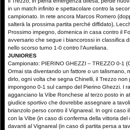
Il Trezzo, in piena emergenza difesa, perde nuov
in un match infinito e spettacolare contro la seco
campionato. In rete ancora Marcos Romero (dopp
salterà la prossima partita perché diffidato), Lecch
Prossimo impegno, domenica in casa contro il Fo
avversario che segue i biancorossi in classifica di
nello scorso turno 1-0 contro l’Aureliana.
JUNIORES
Campionato: PIERINO GHEZZI – TREZZO 0-1 (Ch
Ormai sta diventando un fattore o un talismano, 
dirlo, ogni volta che segna Chinelli, il Trezzo non 
impongono 0-1 sul campo del Pierino Ghezzi. I ra
agganciano la Vibe Ronchese al terzo posto in att
giudice sportivo che dovrebbe assegnare a tavoli
brianzolo perso contro il Vignareal. In ogni caso 
con la Vibe (in caso di conferma della vittoria del
davanti al Vignareal (in caso di partita persa a tav