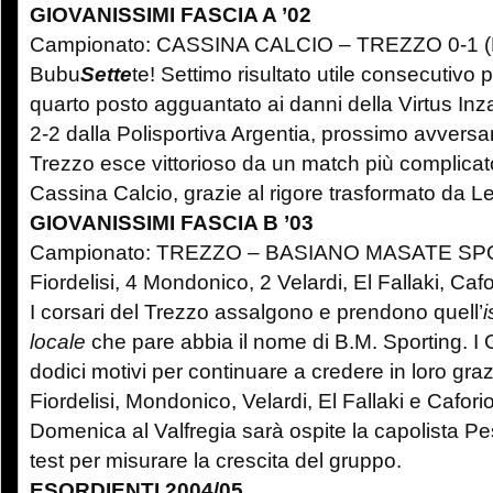
GIOVANISSIMI FASCIA A ’02
Campionato: CASSINA CALCIO – TREZZO 0-1 (L
Bubu
Sette
te! Settimo risultato utile consecutivo 
quarto posto agguantato ai danni della Virtus Inz
2-2 dalla Polisportiva Argentia, prossimo avversari
Trezzo esce vittorioso da un match più complicato 
Cassina Calcio, grazie al rigore trasformato da Le
GIOVANISSIMI FASCIA B ’03
Campionato: TREZZO – BASIANO MASATE SPO
Fiordelisi, 4 Mondonico, 2 Velardi, El Fallaki, Cafo
I corsari del Trezzo assalgono e prendono quell’
i
locale
che pare abbia il nome di B.M. Sporting. I
dodici motivi per continuare a credere in loro graz
Fiordelisi, Mondonico, Velardi, El Fallaki e Caforio
Domenica al Valfregia sarà ospite la capolista 
test per misurare la crescita del gruppo.
ESORDIENTI 2004/05