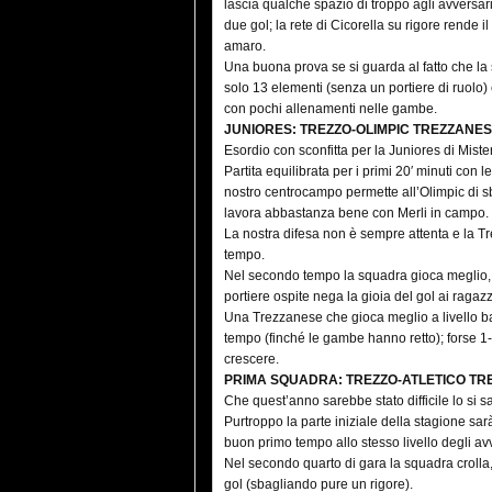
lascia qualche spazio di troppo agli avversari
due gol; la rete di Cicorella su rigore rende
amaro.
Una buona prova se si guarda al fatto che l
solo 13 elementi (senza un portiere di ruolo) 
con pochi allenamenti nelle gambe.
JUNIORES: TREZZO-OLIMPIC TREZZANES
Esordio con sconfitta per la Juniores di Mist
Partita equilibrata per i primi 20′ minuti co
nostro centrocampo permette all’Olimpic di sbl
lavora abbastanza bene con Merli in campo.
La nostra difesa non è sempre attenta e la Tr
tempo.
Nel secondo tempo la squadra gioca meglio, c
portiere ospite nega la gioia del gol ai ragazzi
Una Trezzanese che gioca meglio a livello ba
tempo (finché le gambe hanno retto); forse 1-
crescere.
PRIMA SQUADRA: TREZZO-ATLETICO TR
Che quest’anno sarebbe stato difficile lo si 
Purtroppo la parte iniziale della stagione sar
buon primo tempo allo stesso livello degli avv
Nel secondo quarto di gara la squadra crolla, 
gol (sbagliando pure un rigore).