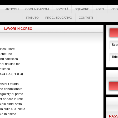
ARTICOLI
COMUNICAZIONI
SOCIETÀ
SQUADRE
FOTO
VIDE
STATUTO
PROG. EDUCATIVO
CONTATTI
LAVORI IN CORSO
Segu
risco usare
e che uno
Tele
d calcistico.
ei risultati ma,
faticoso.
AGO 1-5
(PT 0-3)
ister Oriunto.
oco condizionato
agazzi;nel primo
er andare in rete
più cinici sotto
io sullo 0-3. Nella
 e in difesa
RASS