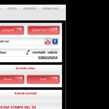
O
EVENTI
SPONSOR
DOWNLOAD
LOGIN
CONTATTACI
ici su:
contatti: calcio
fono:
3385229254
Iscriviti come:
Atleta
Staff
Articoli correlati
EGNA STAMPA DEL 5/5