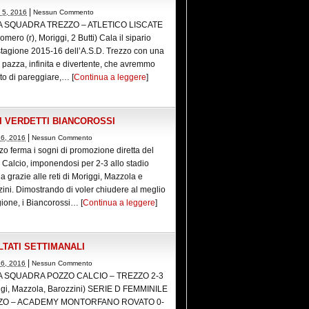
|
 5, 2016
Nessun Commento
A SQUADRA TREZZO – ATLETICO LISCATE
omero (r), Moriggi, 2 Butti) Cala il sipario
stagione 2015-16 dell’A.S.D. Trezzo con una
a pazza, infinita e divertente, che avremmo
to di pareggiare,… [
Continua a leggere
]
I VERDETTI BIANCOROSSI
|
26, 2016
Nessun Commento
zzo ferma i sogni di promozione diretta del
Calcio, imponendosi per 2-3 allo stadio
a grazie alle reti di Moriggi, Mazzola e
ini. Dimostrando di voler chiudere al meglio
gione, i Biancorossi… [
Continua a leggere
]
LTATI SETTIMANALI
|
26, 2016
Nessun Commento
A SQUADRA POZZO CALCIO – TREZZO 2-3
ggi, Mazzola, Barozzini) SERIE D FEMMINILE
ZO – ACADEMY MONTORFANO ROVATO 0-