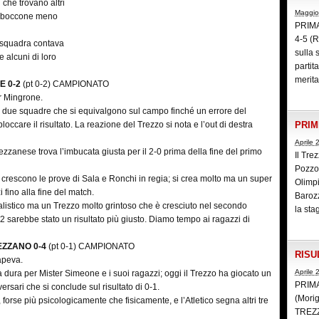
 che trovano altri
Maggio
 il boccone meno
PRIM
4-5 (R
a squadra contava
sulla 
e alcuni di loro
partit
merita
E 0-2
(pt 0-2) CAMPIONATO
er Mingrone.
n le due squadre che si equivalgono sul campo finché un errore del
occare il risultato. La reazione del Trezzo si nota e l’out di destra
PRIM
Aprile 
ezzanese trova l’imbucata giusta per il 2-0 prima della fine del primo
Il Tre
Pozzo 
rescono le prove di Sala e Ronchi in regia; si crea molto ma un super
Olimpi
 fino alla fine del match.
Barozz
listico ma un Trezzo molto grintoso che è cresciuto nel secondo
la sta
2 sarebbe stato un risultato più giusto. Diamo tempo ai ragazzi di
EZZANO 0-4
(pt 0-1) CAMPIONATO
RISU
sapeva.
Aprile 
à dura per Mister Simeone e i suoi ragazzi; oggi il Trezzo ha giocato un
PRIM
ersari che si conclude sul risultato di 0-1.
(Mori
forse più psicologicamente che fisicamente, e l’Atletico segna altri tre
TREZ