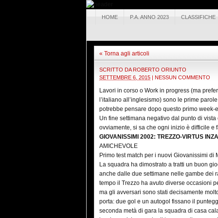
HOME
P.A. ANNO 2023
CLASSIFICHE
« Torna agli articoli
SCRITTO DA
ROBERTO ORIUNTO
SETTEMBRE 6, 2015
|
NESSUN COMMENTO
Lavori in corso o Work in progress (ma prefe
l’italiano all’inglesismo) sono le prime parol
potrebbe pensare dopo questo primo week-en
Un fine settimana negativo dal punto di vista d
ovviamente, si sa che ogni inizio è difficile e 
GIOVANISSIMI 2002: TREZZO-VIRTUS INZ
AMICHEVOLE
Primo test match per i nuovi Giovanissimi di M
La squadra ha dimostrato a tratti un buon gi
anche dalle due settimane nelle gambe dei r
tempo il Trezzo ha avuto diverse occasioni p
ma gli avversari sono stati decisamente molto 
porta: due gol e un autogol fissano il puntegg
seconda metà di gara la squadra di casa cala