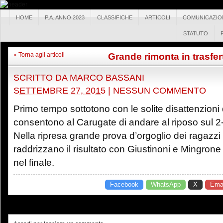
HOME
P.A. ANNO 2023
CLASSIFICHE
ARTICOLI
COMUNICAZIO
STATUTO
Grande rimonta in trasfer
« Torna agli articoli
SCRITTO DA
MARCO BASSANI
SETTEMBRE 27, 2015
|
NESSUN COMMENTO
Primo tempo sottotono con le solite disattenzioni
consentono al Carugate di andare al riposo sul 2
Nella ripresa grande prova d’orgoglio dei ragazzi
raddrizzano il risultato con Giustinoni e Mingrone 
nel finale.
Facebook
WhatsApp
X
Emai