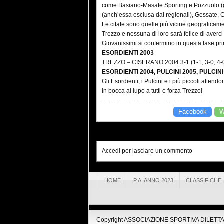
come Basiano-Masate Sporting e Pozzuolo (gi
(anch’essa esclusa dai regionali), Gessate,
Le citate sono quelle più vicine geograficame
Trezzo e nessuna di loro sarà felice di averc
Giovanissimi si confermino in questa fase pri
ESORDIENTI 2003
TREZZO – CISERANO 2004 3-1 (1-1; 3-0; 4-0
ESORDIENTI 2004, PULCINI 2005, PULCINI
Gli Esordienti, i Pulcini e i più piccoli atten
In bocca al lupo a tutti e forza Trezzo!
Facebook
W
Accedi per lasciare un commento
HOME
P.A. ANNO 2023
CLASSIFICHE
Copyright ASSOCIAZIONE SPORTIVA DILETTANT