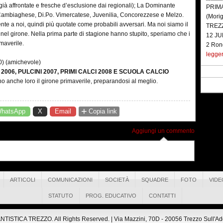
à affrontate e fresche d’esclusione dai regionali); La Dominante
PRIM
 Cambiaghese, Di.Po. Vimercatese, Juvenilia, Concorezzese e Melzo.
(Mori
nte a noi, quindi più quotate come probabili avversari. Ma noi siamo il
TREZ
i nel girone. Nella prima parte di stagione hanno stupito, speriamo che i
12 JU
maverile.
2 Ronc
legge
) (amichevole)
 2006, PULCINI 2007, PRIMI CALCI 2008 E SCUOLA CALCIO
​RUSH
dono anche loro il girone primaverile, preparandosi al meglio.
Aprile 
PRIMA
termin
+
hatsApp
X
Email
Copia link
(un ca
seguit
Aggiungi un commento
(quart
legge
RISU
Aprile 
ARTICOLI
COMUNICAZIONI
SOCIETÀ
SQUADRE
FOTO
VIDE
PRIMA
STATUTO
PROG. EDUCATIVO
CONTATTI
(2 Ge
TREZ
GIOVA
ISTICA TREZZO. All Rights Reserved. |
Via Mazzini, 70D - 20056 Trezzo Sull'Adda