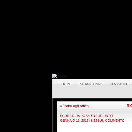
HOME
P.A. ANNO 2023
CLASSIFICHE
RI
« Torna agli articoli
SCRITTO DA
ROBERTO ORIUNTO
GENNAIO 13, 2016
|
NESSUN COMMENTO