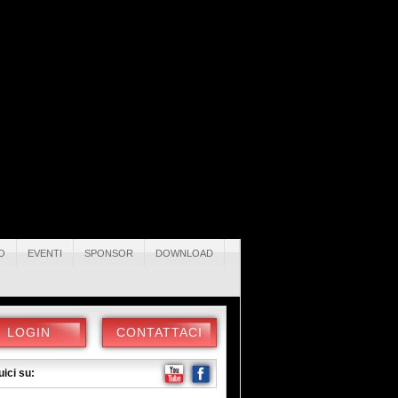
O
EVENTI
SPONSOR
DOWNLOAD
LOGIN
CONTATTACI
ici su: