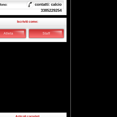
contatti: calcio
fono:
3385229254
Iscriviti come:
Atleta
Staff
Articoli correlati