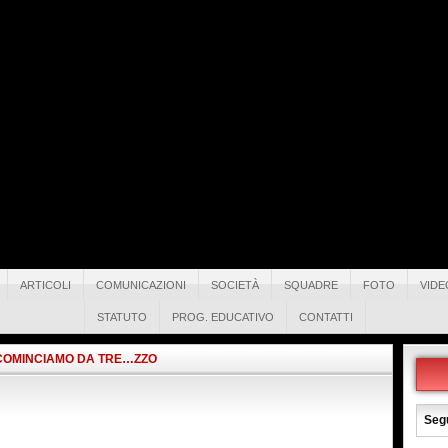
ARTICOLI
COMUNICAZIONI
SOCIETÀ
SQUADRE
FOTO
VIDE
STATUTO
PROG. EDUCATIVO
CONTATTI
COMINCIAMO DA TRE…ZZO
Segu