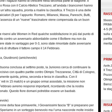
 che i ragazzi hanno di crescere nella seconda parte di stagione. Il
no Rosa con il Calcio Atletico Trezzano; all’andata i bianconeri hanno
n’altra squadra, pronta a risalire la classifica. Il Trezzo è una delle
RASS
alciatori (9 per l’appunto: Romero, Milanesi, Massa, Pareschi, Butti,
l’assenza di un “nueve” trascinatore viene compensata da un buon
Maggio
PRIM
4-5 (R
 riservi alle Women in Red qualche soddisfazione in più dal punto di
sulla 
ubito contro un avversario abbordabile come il Boltiere ma non da
partit
ere state in vantaggio per 0-3, sono state rimontate dalle avversarie
merita
à di sfruttare il fattore campo il 14 Febbraio.
 Giustinoni) (amichevole)
PRIM
Aprile 
uona conclusa al settimo posto, la Juniores cerca di continuare la
Il Tre
 decisivo con quattro partite contro Olimpic Trezzanese, Città di Cologno,
Pozzo 
mente quinta, prima, seconda e terza in classifica. Con il
Olimpi
reti in 15 match) e un gruppo ormai assodato, la missione non
Barozz
 Febbraio avremo responsi importanti, ricordando che la nostra
la sta
ionato. Questo fiore domani potrebbe essere un baobab.
evole)
RISU
girone della fase primaverile, I Giovanissimi fascia “B” si preparano per
i. Speriamo in un sorteggio benevolo ma l’urna nasconde molte insidie
Aprile 