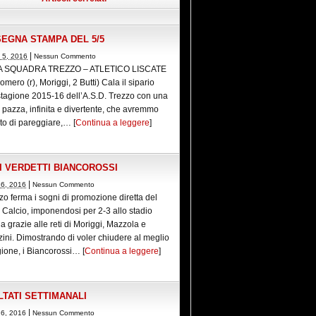
EGNA STAMPA DEL 5/5
|
 5, 2016
Nessun Commento
A SQUADRA TREZZO – ATLETICO LISCATE
omero (r), Moriggi, 2 Butti) Cala il sipario
stagione 2015-16 dell’A.S.D. Trezzo con una
a pazza, infinita e divertente, che avremmo
to di pareggiare,… [
Continua a leggere
]
I VERDETTI BIANCOROSSI
|
26, 2016
Nessun Commento
zzo ferma i sogni di promozione diretta del
Calcio, imponendosi per 2-3 allo stadio
a grazie alle reti di Moriggi, Mazzola e
ini. Dimostrando di voler chiudere al meglio
gione, i Biancorossi… [
Continua a leggere
]
LTATI SETTIMANALI
|
26, 2016
Nessun Commento