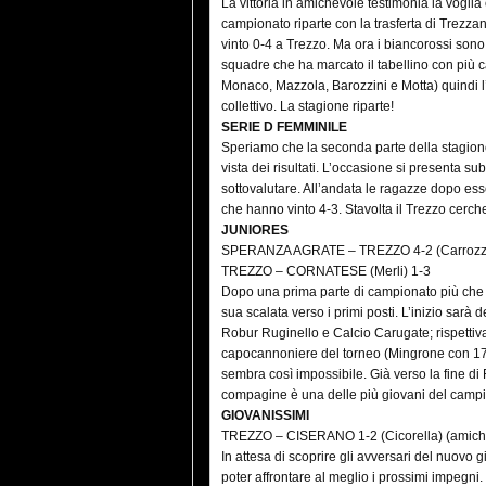
La vittoria in amichevole testimonia la voglia
campionato riparte con la trasferta di Trezza
vinto 0-4 a Trezzo. Ma ora i biancorossi sono u
squadre che ha marcato il tabellino con più c
Monaco, Mazzola, Barozzini e Motta) quindi 
collettivo. La stagione riparte!
SERIE D FEMMINILE
Speriamo che la seconda parte della stagione
vista dei risultati. L’occasione si presenta s
sottovalutare. All’andata le ragazze dopo ess
che hanno vinto 4-3. Stavolta il Trezzo cercher
JUNIORES
SPERANZA AGRATE – TREZZO 4-2 (Carrozza,
TREZZO – CORNATESE (Merli) 1-3
Dopo una prima parte di campionato più che b
sua scalata verso i primi posti. L’inizio sarà
Robur Ruginello e Calcio Carugate; rispettiva
capocannoniere del torneo (Mingrone con 17 
sembra così impossibile. Già verso la fine di
compagine è una delle più giovani del camp
GIOVANISSIMI
TREZZO – CISERANO 1-2 (Cicorella) (amich
In attesa di scoprire gli avversari del nuovo 
poter affrontare al meglio i prossimi impegn