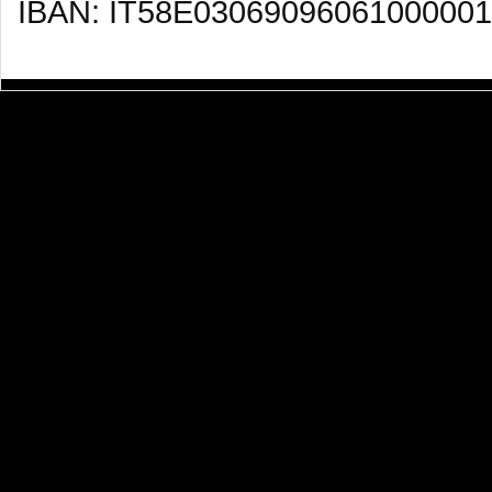
IBAN: IT58E03069096061000001