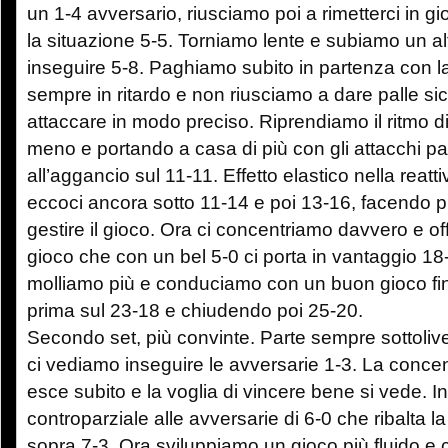
un 1-4 avversario, riusciamo poi a rimetterci in gi
la situazione 5-5. Torniamo lente e subiamo un alt
inseguire 5-8. Paghiamo subito in partenza con l
sempre in ritardo e non riusciamo a dare palle sic
attaccare in modo preciso. Riprendiamo il ritmo d
meno e portando a casa di più con gli attacchi p
all’aggancio sul 11-11. Effetto elastico nella reatti
eccoci ancora sotto 11-14 e poi 13-16, facendo pi
gestire il gioco. Ora ci concentriamo davvero e of
gioco che con un bel 5-0 ci porta in vantaggio 1
molliamo più e conduciamo con un buon gioco fino
prima sul 23-18 e chiudendo poi 25-20.
Secondo set, più convinte. Parte sempre sottoliv
ci vediamo inseguire le avversarie 1-3. La conce
esce subito e la voglia di vincere bene si vede. In
controparziale alle avversarie di 6-0 che ribalta la
sopra 7-3. Ora sviluppiamo un gioco più fluido e c