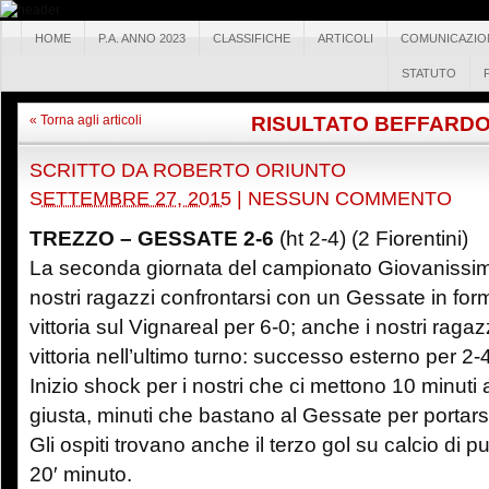
HOME
P.A. ANNO 2023
CLASSIFICHE
ARTICOLI
COMUNICAZIO
STATUTO
RISULTATO BEFFARD
« Torna agli articoli
SCRITTO DA
ROBERTO ORIUNTO
SETTEMBRE 27, 2015
|
NESSUN COMMENTO
TREZZO – GESSATE 2-6
(ht 2-4) (2 Fiorentini)
La seconda giornata del campionato Giovanissimi
nostri ragazzi confrontarsi con un Gessate in for
vittoria sul Vignareal per 6-0; anche i nostri rag
vittoria nell’ultimo turno: successo esterno per 2
Inizio shock per i nostri che ci mettono 10 minuti
giusta, minuti che bastano al Gessate per portarsi
Gli ospiti trovano anche il terzo gol su calcio di p
20′ minuto.