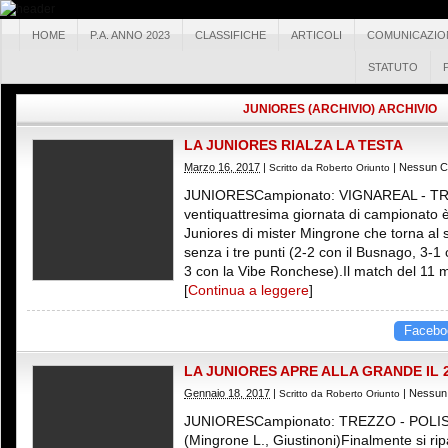
HOME
P.A. ANNO 2023
CLASSIFICHE
ARTICOLI
COMUNICAZIO
STATUTO
JUNIORES (ARCHIVIO) ARCHIVIO
LA JUNIORES RIALZA LA TESTA
Marzo 16, 2017
|
|
Nessun 
Scritto da
Roberto Oriunto
JUNIORESCampionato: VIGNAREAL - TREZ
ventiquattresima giornata di campionato è 
Juniores di mister Mingrone che torna al 
senza i tre punti (2-2 con il Busnago, 3-1
3 con la Vibe Ronchese).Il match del 11 
[
Continua a leggere
]
Facebo
LA JUNIORES APRE ALLA GRANDE IL
Gennaio 18, 2017
|
|
Nessun
Scritto da
Roberto Oriunto
JUNIORESCampionato: TREZZO - POLI
(Mingrone L., Giustinoni)Finalmente si rip