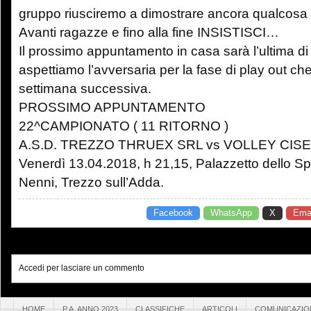
gruppo riusciremo a dimostrare ancora qualcosa 
Avanti ragazze e fino alla fine INSISTISCI…
Il prossimo appuntamento in casa sarà l’ultima d
aspettiamo l’avversaria per la fase di play out che 
settimana successiva.
PROSSIMO APPUNTAMENTO
22^CAMPIONATO ( 11 RITORNO )
A.S.D. TREZZO THRUEX SRL vs VOLLEY CI
Venerdì 13.04.2018, h 21,15, Palazzetto dello Spor
Nenni, Trezzo sull’Adda.
Facebook
WhatsApp
X
Emai
Accedi per lasciare un commento
HOME
P.A. ANNO 2023
CLASSIFICHE
ARTICOLI
COMUNICAZIO