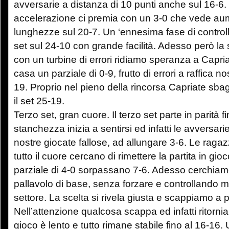
avversarie a distanza di 10 punti anche sul 16-6
accelerazione ci premia con un 3-0 che vede aum
lunghezze sul 20-7. Un ‘ennesima fase di controllo
set sul 24-10 con grande facilità. Adesso però la
con un turbine di errori ridiamo speranza a Capri
casa un parziale di 0-9, frutto di errori a raffica nos
19. Proprio nel pieno della rincorsa Capriate sbagli
il set 25-19.
Terzo set, gran cuore. Il terzo set parte in parità fi
stanchezza inizia a sentirsi ed infatti le avversari
nostre giocate fallose, ad allungare 3-6. Le raga
tutto il cuore cercano di rimettere la partita in gio
parziale di 4-0 sorpassano 7-6. Adesso cerchiamo
pallavolo di base, senza forzare e controllando
settore. La scelta si rivela giusta e scappiamo a p
Nell’attenzione qualcosa scappa ed infatti ritornia
gioco è lento e tutto rimane stabile fino al 16-16