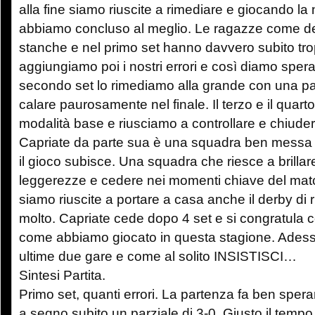
alla fine siamo riuscite a rimediare e giocando la
abbiamo concluso al meglio. Le ragazze come d
stanche e nel primo set hanno davvero subito trop
aggiungiamo poi i nostri errori e così diamo spera
secondo set lo rimediamo alla grande con una par
calare paurosamente nel finale. Il terzo e il quart
modalità base e riusciamo a controllare e chiude
Capriate da parte sua è una squadra ben messa
il gioco subisce. Una squadra che riesce a brillar
leggerezze e cedere nei momenti chiave del ma
siamo riuscite a portare a casa anche il derby di r
molto. Capriate cede dopo 4 set e si congratula c
come abbiamo giocato in questa stagione. Adesso
ultime due gare e come al solito INSISTISCI…
Sintesi Partita.
Primo set, quanti errori. La partenza fa ben sper
a segno subito un parziale di 3-0. Giusto il tempo