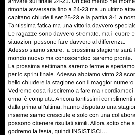
arrivare sul finale 24-21. Un cedimento nel momen
rimonta avversaria fino a 24-23 ma un ultimo att
capitano chiude il set 25-23 e la partita 3-1 a nos
Tantissima fatica ma una vittoria davvero special
Le ragazze sono davvero stremate, ma il cuore e 
situazioni possono fare davvero al differenza.
Adesso siamo sicure, la prossima stagione sarà 
mondo nuovo ma conoscendoci saremo pronte.
La prossima settimana saremo ferme e speriamo d
per lo sprint finale. Adesso abbiamo vinto 23 sco
bello chiudere la stagione con il maggior numero p
Vedremo cosa riusciremo a fare ma ricordiamoci
ormai è compiuta. Ancora tantissimi complimenti 
dalla prima all’ultima, hanno disputato una stagi
insieme siamo cresciute e solo con una collabora
possono ottenere risultati simili. Allora sotto che s
godremo la festa, quindi INSISTISCI…